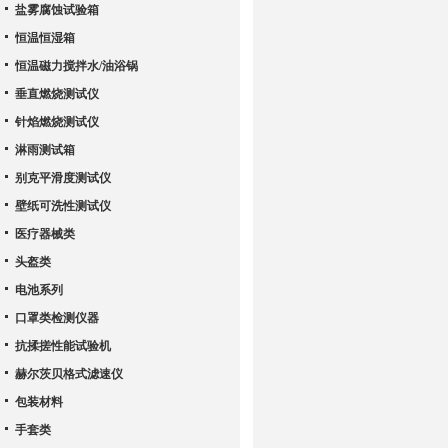
盐雾腐蚀试验箱
恒温恒湿箱
恒温磁力搅拌水/油浴锅
垂直燃烧测试仪
针焰燃烧测试仪
淋雨测试箱
别克平滑度测试仪
壁纸可洗性测试仪
医疗器械类
头盔类
电池系列
口罩类检测仪器
抗揉搓性能试验机
赫尔茨贝格式滤速仪
包装材料
手套类