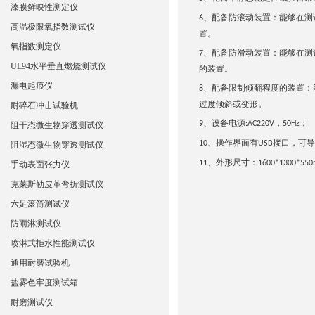
漆膜鲜映性测定仪
配备防滚动装置：能够在测
6、
高温极限氧指数测试仪
置。
氧指数测定仪
配备防滑动装置：能够在测
7、
UL94水平垂直燃烧测试仪
的装置。
漏电起痕仪
配备限制倾翻程度的装置：
8、
过度倾斜或变形。
耐碎石冲击试验机
设备电源
，
；
9、
:AC220V
50Hz
阻干态微生物穿透测试仪
、操作界面有
接口，可导
10
USB
阻湿态微生物穿透测试仪
、外形尺寸：
11
1600*1300*55
手动表面张力仪
克莱斯勒皮革弯折测试仪
六足滚筒测试仪
防雨淋测试仪
喷淋式拒水性能测试仪
通用耐磨试验机
盐雾色牢度测试箱
耐磨测试仪