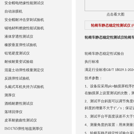
安全帽电绝缘性能测试仪
自动涂膜机
点击看大图
安全帽耐冲击穿刺试验机
轮椅车静态稳定性测试仪
铺地材料燃烧性能试验机
液体穿透性测试仪
轮椅车静态稳定性测试仪
轮椅
橡胶垂直弹性试验机
铅笔硬度测试仪
轮椅车静态稳定性试验台
耐候耐黄变试验箱
执行标准
满足行业标准
混凝土动弹性模量测定仪
GB/T 18029.1-20
2
技术参数：
反跳弹性试验机
设备应采用
触摸屏程序
头戴式耳机夹持力试验机
1、
plc+
在触摸屏上设置
测试的次数，
测厚仪
测试平台斜面可以调节角度
2、
酒精耐磨性测试仪
斜度的增量不大于
°／
；保证
1
s
落球回弹仪
测试平台平面度误差不大于
3、
皮革耐挠曲性测试仪
测量角度的装置：用来测量
4、
ISO1765弹性地毯测厚仪
轮椅车静态稳定性试验台采
5、