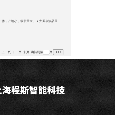
一体，占地小，载瓶量大。 ● 大屏幕液晶显
询
 首页 上一页 下一页 末页 跳转到第
页