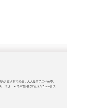
QQ
在线咨
架和夹具更换非常简便，大大提高了工作效率。
于清洗。 ● 箱体左侧配有直径为25mm测试