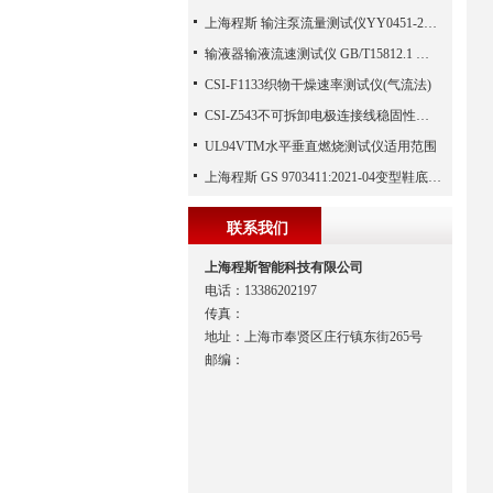
上海程斯 输注泵流量测试仪YY0451-2010 工作技术原理
输液器输液流速测试仪 GB/T15812.1 上海程斯 技术交流与心得
CSI-F1133织物干燥速率测试仪(气流法)
CSI-Z543不可拆卸电极连接线稳固性测试仪
UL94VTM水平垂直燃烧测试仪适用范围
上海程斯 GS 9703411:2021-04变型鞋底试验仪 工作原理
联系我们
上海程斯智能科技有限公司
电话：13386202197
传真：
地址：上海市奉贤区庄行镇东街265号
邮编：