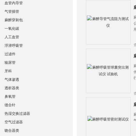
血管内导管
气管插管
麻醉穿刺包
一氧化碳
人工血管
浮潜呼吸管
过滤件
输尿管
牙科
气体渗透
透析器类
鼻氧管
缝合针
热湿交换过滤器
空气过滤器
吻合器类