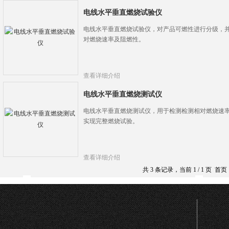
电线水平垂直燃烧试验仪
电线水平垂直燃烧试验仪，对产品可燃性进行分级，
对燃烧速率及阻燃性。
查看详细介绍
电线水平垂直燃烧测试仪
电线水平垂直燃烧测试仪，用于检测检测相对燃烧速
实现完整燃烧试验。
查看详细介绍
共 3 条记录，当前 1 / 1 页