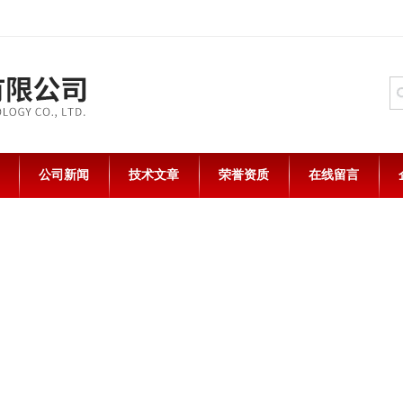
公司新闻
技术文章
荣誉资质
在线留言