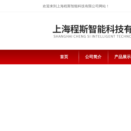
欢迎来到上海程斯智能科技有限公司网站！
首页
公司简介
产品展示