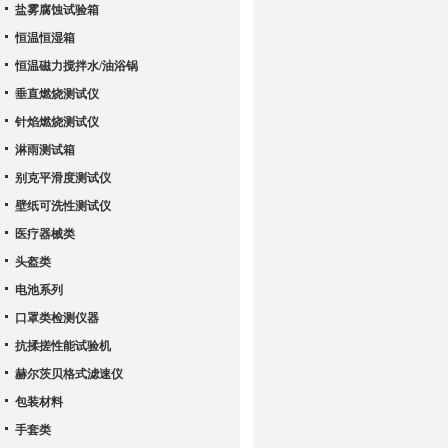
盐雾腐蚀试验箱
恒温恒湿箱
恒温磁力搅拌水/油浴锅
垂直燃烧测试仪
针焰燃烧测试仪
淋雨测试箱
别克平滑度测试仪
壁纸可洗性测试仪
医疗器械类
头盔类
电池系列
口罩类检测仪器
抗揉搓性能试验机
赫尔茨贝格式滤速仪
包装材料
手套类