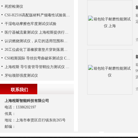
死腔检测仪
CSI-H2516高配版材料产烟毒性试验装置（鼠笼法）
干湿电动摩擦色牢度测试仪试验
医疗器械流量测试仪 上海程斯提供行业标准测试方案
认识燃烧测试仪，从它的适用范围和特点开始
20工位卤化丁基橡胶塞垫片穿刺落屑和穿刺力测试仪 上海程斯 测试步骤
CSI程斯国际 导丝抗弯曲破坏测试仪 CSI-Z039 用途范围
上海程斯 导引套管导管鞘拉力测试仪 YY0450.1-2020
牙钻颈部强度测试仪
源
联系我们
上海程斯智能科技有限公司
电话：13386202197
传真：
地址：上海市奉贤区庄行镇东街265号
邮编：