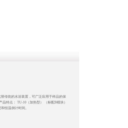
QQ
在线咨
代替传统的水浴装置，可广泛应用于样品的保
品特点： TU-10（加热型） （标配B模块）
度和恒温倒计时间。