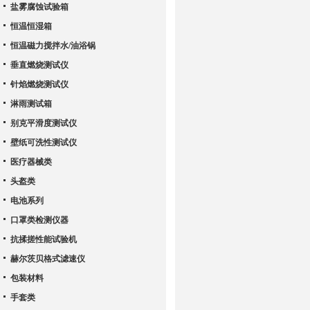
盐雾腐蚀试验箱
恒温恒湿箱
恒温磁力搅拌水/油浴锅
垂直燃烧测试仪
针焰燃烧测试仪
淋雨测试箱
别克平滑度测试仪
壁纸可洗性测试仪
医疗器械类
头盔类
电池系列
口罩类检测仪器
抗揉搓性能试验机
赫尔茨贝格式滤速仪
包装材料
手套类