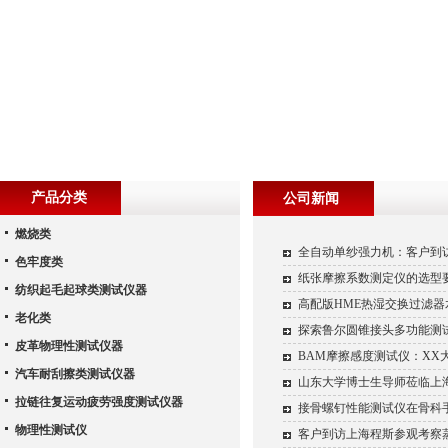
产品分类
公司新闻
燃烧类
全自动单纱强力机：客户到
色牢度类
纸张摩擦系数测定仪的选型
纺织起毛起球类测试仪器
高配版HME热湿交换过滤
老化类
探索鲁尔圆锥接头多功能测
皮革物理性测试仪器
BAM摩擦感度测试仪：X
汽车耐刮擦类测试仪器
山东大学博士生导师莅临上
拉链往复运动疲劳强度测试仪器
接骨螺钉性能测试仪在骨科
物理性测试仪
客户到访上海程斯参观考察