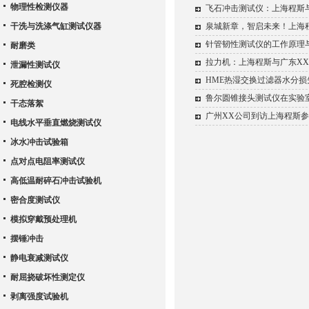
物理性检测仪器
飞石冲击测试仪：上海程斯
干洗与洗涤气缸测试仪器
泉城新章，智启未来！上海
针管韧性测试仪的工作原理
耐磨类
拉力机：上海程斯与广东X
泄漏性测试仪
HME热湿交换过滤器水分
死腔检测仪
鲁尔圆锥接头测试仪在实验
干态落絮
广州XX公司到访上海程斯
电线水平垂直燃烧测试仪
冰水冲击试验箱
点对点电阻率测试仪
高低温耐碎石冲击试验机
密合度测试仪
模拟穿戴预处理机
摆锤冲击
静电衰减测试仪
耐屈挠破坏性测定仪
剥离强度试验机