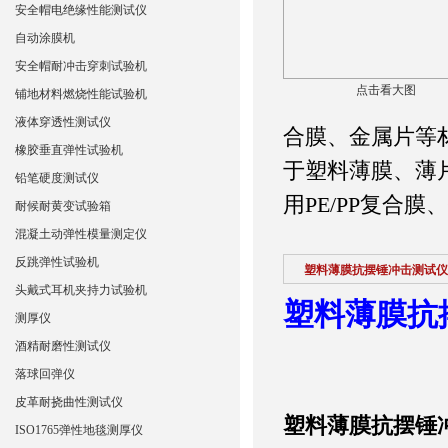
安全帽电绝缘性能测试仪
自动涂膜机
安全帽耐冲击穿刺试验机
点击看大图
铺地材料燃烧性能试验机
液体穿透性测试仪
合膜、金属片等
橡胶垂直弹性试验机
于塑料薄膜、薄
铅笔硬度测试仪
用PE/PP复合
耐候耐黄变试验箱
混凝土动弹性模量测定仪
反跳弹性试验机
塑料薄膜抗摆锤冲击测试仪
头戴式耳机夹持力试验机
塑料薄膜抗
测厚仪
酒精耐磨性测试仪
落球回弹仪
皮革耐挠曲性测试仪
塑料薄膜抗摆锤
ISO1765弹性地毯测厚仪