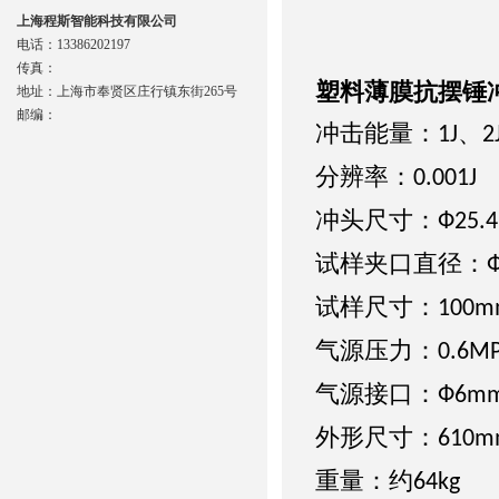
上海程斯智能科技有限公司
电话：13386202197
传真：
塑料薄膜抗摆锤
地址：上海市奉贤区庄行镇东街265号
邮编：
冲击能量
：
、
1J
2
分辨率
：
0.001J
冲头尺寸
：
Ф25.
试样夹口直径
：
试样尺寸
：
100m
气源压力
：
0.6MP
气源接口
：
Ф6m
外形尺寸
：
6
1
0m
重量
：约
64kg