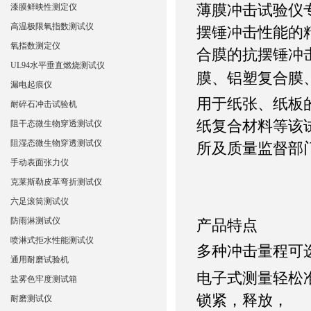
薄膜冲击试验仪
漆膜鲜映性测定仪
高温极限氧指数测试仪
摆锤冲击性能的
氧指数测定仪
合膜的抗摆锤冲
UL94水平垂直燃烧测试仪
膜、铝塑复合膜
漏电起痕仪
用于纸张、纸板
耐碎石冲击试验机
纸复合材料等该
阻干态微生物穿透测试仪
阻湿态微生物穿透测试仪
所及质量监督部
手动表面张力仪
克莱斯勒皮革弯折测试仪
六足滚筒测试仪
防雨淋测试仪
产品特点
喷淋式拒水性能测试仪
多种冲击量程可
通用耐磨试验机
电子式测量轻松
盐雾色牢度测试箱
锁紧，释放，
耐磨测试仪