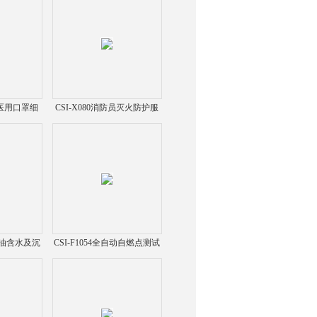
配版医用口罩细
CSI-X080消防员灭火防护服
试仪
救生拉带功能测试系统仪
动原油含水及沉
CSI-F1054全自动自燃点测试
定仪
仪