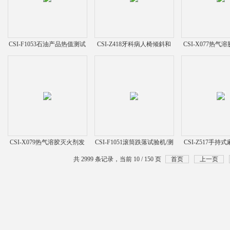
CSI-F1053石油产品热值测试
CSI-Z418牙科病人椅倾斜和
CSI-X077热
仪
稳定性试验装置仪
生剂撞击感
CSI-X079热气溶胶灭火剂发
CSI-F1051滚筒跌落试验机/测
CSI-Z517手
生剂静电感度测试仪
试仪
头22mm锁接实
共 2999 条记录，当前 10 / 150 页
首页
上一页