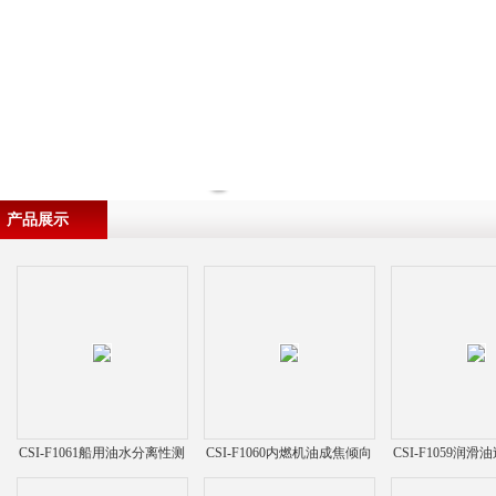
产品展示
CSI-F1061船用油水分离性测
CSI-F1060内燃机油成焦倾向
CSI-F1059润
定仪
性测定仪
仪