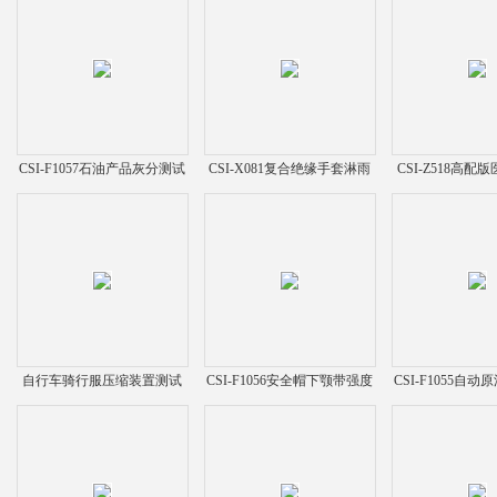
CSI-F1057石油产品灰分测试
CSI-X081复合绝缘手套淋雨
CSI-Z518高
仪
绝缘性能测试仪
菌过滤测
自行车骑行服压缩装置测试
CSI-F1056安全帽下颚带强度
CSI-F1055自
仪
测试仪
淀物测