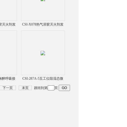
气溶胶灭火剂发
CSI-X078热气溶胶灭火剂发
度测试仪
生剂摩擦感度测试仪
询
持式麻醉呼吸接
CSI-287A-5五工位阻湿态微
验装置测试仪
生物穿透测试仪
下一页
末页
跳转到第
页