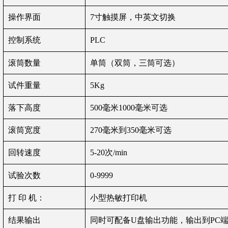
操作界面
7寸触摸屏，中英文切换
控制系统
PLC
滚筒数量
单筒（双筒，三筒可选）
试件重量
5Kg
落下高度
500毫米1000毫米可选
滚筒宽度
270毫米到350毫米可选
回转速度
5-20次/min
试验次数
0-9999
打
印
机：
小型热敏打印机
结果输出
同时可
配备
U盘输出功能
，
输出到PC