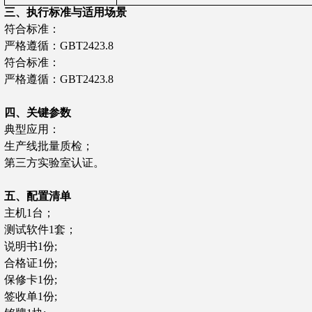
三、
执行
标准与适用场景
符合标准：
严格遵循
：
GBT2
4
2
3
.8
符合标准：
严格遵循
：
GBT2
4
2
3
.8
四
、关键
参数
‌典型应用‌：
生产线批量质检；
第三方实验室认证。
五、配置清单
主机1台；
测试软件1套；
说明书1份;
合格证1份;
保修卡1份;
签收单1份;