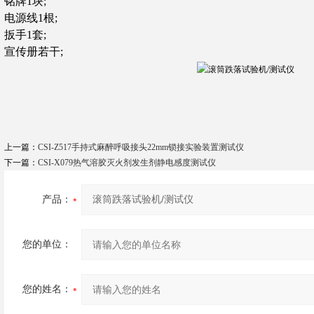
铭牌1块;
电源线1根;
扳手1套;
宣传册若干;
上一篇：
CSI-Z517手持式麻醉呼吸接头22mm锁接实验装置测试仪
下一篇：
CSI-X079热气溶胶灭火剂发生剂静电感度测试仪
产品：
您的单位：
您的姓名：