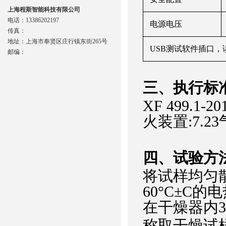
上海程斯智能科技有限公司
电话：13386202197
电源电压
传真：
地址：上海市奉贤区庄行镇东街265号
USB测试软件插口
邮编：
‌三、
执行
标
XF 499.1
火装置:7.
四、
试验方
将试样均匀
60°C±C
在干燥器内30
称取干燥试样