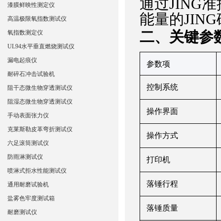
通过JIN
漆膜鲜映性测定仪
能量的JIN
高温极限氧指数测试仪
‌二、关键参
氧指数测定仪
UL94水平垂直燃烧测试仪
漏电起痕仪
‌参数项‌
耐碎石冲击试验机
控制系统
阻干态微生物穿透测试仪
阻湿态微生物穿透测试仪
操作界面
手动表面张力仪
克莱斯勒皮革弯折测试仪
操作方式
六足滚筒测试仪
防雨淋测试仪
打印机
喷淋式拒水性能测试仪
落锤行程
通用耐磨试验机
盐雾色牢度测试箱
落锤质量
耐磨测试仪