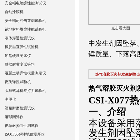
安全帽电绝缘性能测试仪
自动涂膜机
安全帽耐冲击穿刺试验机
点击看大图
铺地材料燃烧性能试验机
液体穿透性测试仪
中发生剂因坠落
橡胶垂直弹性试验机
锤质量、下落高度
铅笔硬度测试仪
耐候耐黄变试验箱
混凝土动弹性模量测定仪
热气溶胶灭火剂发生剂撞击
反跳弹性试验机
热气溶胶灭火剂
头戴式耳机夹持力试验机
CSI-X077
热
测厚仪
酒精耐磨性测试仪
‌一、
介绍
落球回弹仪
本设备采用
皮革耐挠曲性测试仪
发生剂因坠
ISO1765弹性地毯测厚仪