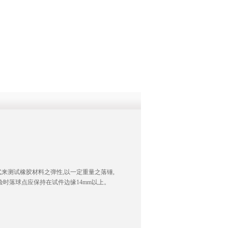
QQ
在线咨
来测试橡胶材料之弹性,以一定重量之落锤,
时落球点应保持在试件边缘14mm以上。