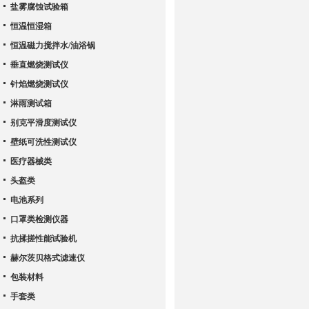
盐雾腐蚀试验箱
恒温恒湿箱
恒温磁力搅拌水/油浴锅
垂直燃烧测试仪
针焰燃烧测试仪
淋雨测试箱
别克平滑度测试仪
壁纸可洗性测试仪
医疗器械类
头盔类
电池系列
口罩类检测仪器
抗揉搓性能试验机
赫尔茨贝格式滤速仪
包装材料
手套类