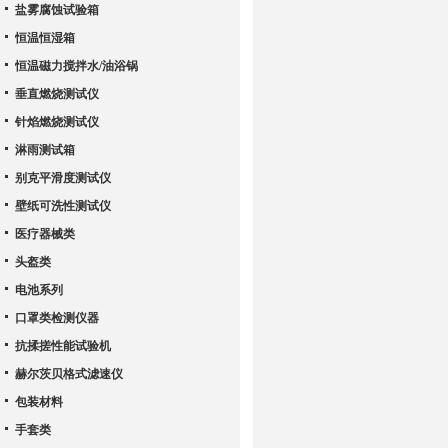
盐雾腐蚀试验箱
恒温恒湿箱
恒温磁力搅拌水/油浴锅
垂直燃烧测试仪
针焰燃烧测试仪
淋雨测试箱
别克平滑度测试仪
壁纸可洗性测试仪
医疗器械类
头盔类
电池系列
口罩类检测仪器
抗揉搓性能试验机
赫尔茨贝格式滤速仪
包装材料
手套类