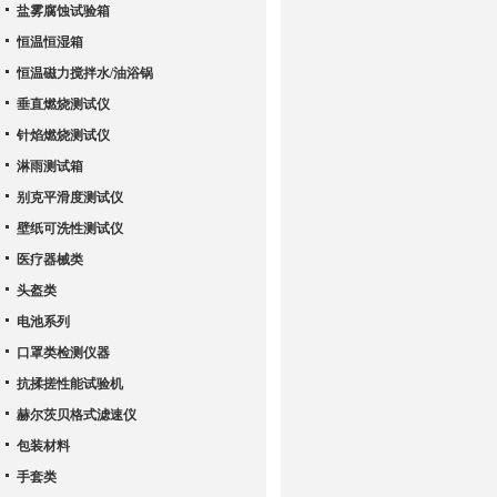
盐雾腐蚀试验箱
恒温恒湿箱
恒温磁力搅拌水/油浴锅
垂直燃烧测试仪
针焰燃烧测试仪
淋雨测试箱
别克平滑度测试仪
壁纸可洗性测试仪
医疗器械类
头盔类
电池系列
口罩类检测仪器
抗揉搓性能试验机
赫尔茨贝格式滤速仪
包装材料
手套类