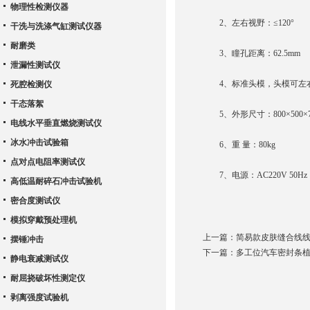
物理性检测仪器
2、左右视野：≤120°
干洗与洗涤气缸测试仪器
耐磨类
3、瞳孔距离：62.5mm
泄漏性测试仪
4、标准头模，头模可左
死腔检测仪
干态落絮
5、外形尺寸：800×500×7
电线水平垂直燃烧测试仪
冰水冲击试验箱
6、重 量：80kg
点对点电阻率测试仪
7、电源：AC220V 50Hz
高低温耐碎石冲击试验机
密合度测试仪
模拟穿戴预处理机
上一篇：
简易款皮肤缝合线
摆锤冲击
下一篇：
多工位汽车密封条
静电衰减测试仪
耐屈挠破坏性测定仪
剥离强度试验机