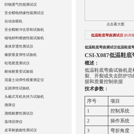
织物透气性能测试仪
安全帽电绝缘性能测试仪
自动涂膜机
点击看大图
安全帽耐冲击穿刺试验机
低温鞋底弯曲测试仪
的详
铺地材料燃烧性能试验机
液体穿透性测试仪
低温鞋底弯曲测试仪
低温鞋底
CSI-X087低温鞋
橡胶垂直弹性试验机
概述：
铅笔硬度测试仪
低温鞋底弯曲试验机是
耐候耐黄变试验箱
裂、开裂或失去防护功
混凝土动弹性模量测定仪
据和质量控制依据
反跳弹性试验机
技术参数：
头戴式耳机夹持力试验机
序号
项目
测厚仪
1
控制系统
酒精耐磨性测试仪
2
操作系统
落球回弹仪
皮革耐挠曲性测试仪
3
弯折角度