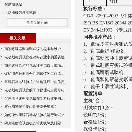
1
7
附件
耐磨测试仪
执行标准：
手动撕破强度测试仪
GB/T 20991-2007
查看全部产品
ISO BS ENISO 203
EN 344-1:1993
同类推荐产品
：
相关文章
1、
低温皮革耐折测试
面罩呼吸器泄漏测试仪的校准与维护技巧
2、
鞋底曲折测试仪
电动划格测试仪在涂料行业中的重要性
3、
鞋底动态冲击疲劳
4、
带式鞋底弯折试验
如何选择合适的气密性测试仪：市场指南
5、
鞋底耐磨试验机
煤矿用自救器综合性测试仪的工作原理与功能解析
6、
鞋底和鞋帮总变形
耐碎石冲击试验机在道路建设中的作用
7、
鞋子止滑性试验机
电动划格测试仪的工作原理与应用介绍
配置清单
熔体流动速率测试仪在塑料行业中的应用
主机1台；
雾化测试仪主要由哪些部分组成？
测试软件1套；
说明书1份;
如何操作耐碎石冲击试验机进行测试？
合格证1份;
阿克隆耐磨试验机的常见故障及排除方法
保修卡1份;