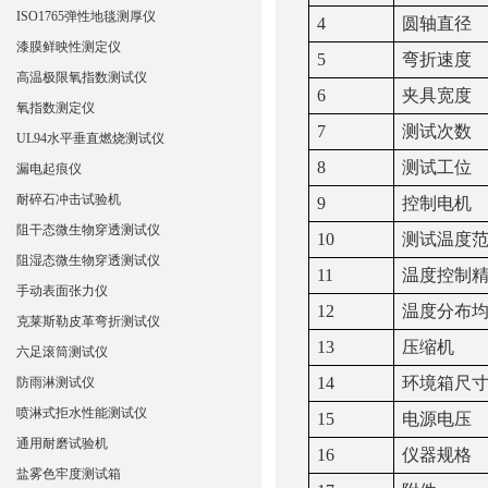
ISO1765弹性地毯测厚仪
4
圆轴直径
漆膜鲜映性测定仪
5
弯折速度
高温极限氧指数测试仪
6
夹具宽度
氧指数测定仪
7
测试次数
UL94水平垂直燃烧测试仪
8
测试工位
漏电起痕仪
耐碎石冲击试验机
9
控制电机
阻干态微生物穿透测试仪
10
测试温度
阻湿态微生物穿透测试仪
11
温度控制
手动表面张力仪
12
温度分布
克莱斯勒皮革弯折测试仪
13
压缩机
六足滚筒测试仪
1
4
环境箱尺
防雨淋测试仪
喷淋式拒水性能测试仪
1
5
电源电压
通用耐磨试验机
1
6
仪器规格
盐雾色牢度测试箱