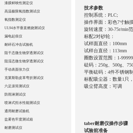
漆膜鲜映性测定仪
技术
参数
高温极限氧指数测试仪
控制系统：PLC;
氧指数测定仪
操作界面：彩色7寸触
UL94水平垂直燃烧测试仪
旋转速度：30-75r/mi
标配2对砂轮：
漏电起痕仪
试样面直径：100mm
耐碎石冲击试验机
试样台直径：113mm
阻干态微生物穿透测试仪
圈数设置范围：1-99999
阻湿态微生物穿透测试仪
砝码：250g、500g、750
手动表面张力仪
平衡砝码：4件不锈钢
克莱斯勒皮革弯折测试仪
标配吸尘器：数量1只
吸尘臂高度：可调
六足滚筒测试仪
防雨淋测试仪
喷淋式拒水性能测试仪
通用耐磨试验机
盐雾色牢度测试箱
taber耐磨仪操作步骤
耐磨测试仪
试验前准备