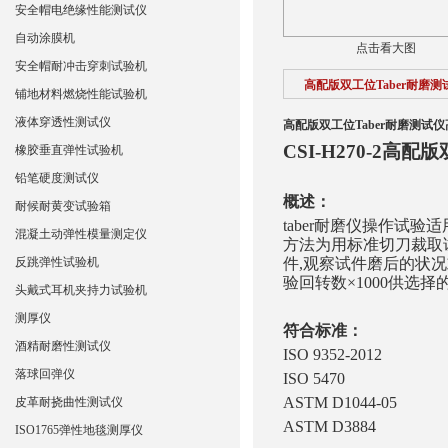
安全帽电绝缘性能测试仪
自动涂膜机
点击看大图
安全帽耐冲击穿刺试验机
高配版双工位Taber耐磨测
铺地材料燃烧性能试验机
液体穿透性测试仪
高配版双工位Taber耐磨测试仪
CSI-H270-2高配
橡胶垂直弹性试验机
铅笔硬度测试仪
概述：
耐候耐黄变试验箱
taber耐磨仪操作试
混凝土动弹性模量测定仪
方法为用标准切刀裁取
反跳弹性试验机
件,观察试件磨后的状况
验回转数×1000供选择的砂轮号：
头戴式耳机夹持力试验机
测厚仪
符合标准：
酒精耐磨性测试仪
ISO 9352-2012
落球回弹仪
ISO 5470
ASTM D1044-05
皮革耐挠曲性测试仪
ASTM D3884
ISO1765弹性地毯测厚仪