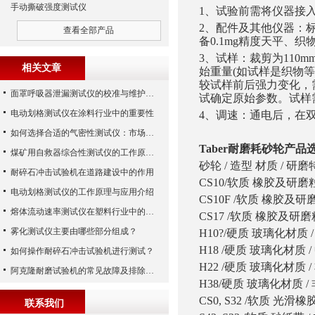
手动撕破强度测试仪
1、
试验前需将仪器接
2、
配件及其他仪器：标
查看全部产品
备0.1mg精度天平、
3、
试样：裁剪为110
相关文章
始重量(如试样是织物
较试样前后强力变化，
面罩呼吸器泄漏测试仪的校准与维护技巧
试确定原始参数。试样
电动划格测试仪在涂料行业中的重要性
4、
调速：通电后，在
如何选择合适的气密性测试仪：市场指南
Taber耐磨耗砂轮产品选
煤矿用自救器综合性测试仪的工作原理与功能解析
砂轮 / 造型 材质 / 研
耐碎石冲击试验机在道路建设中的作用
CS10/软质 橡胶及研磨
电动划格测试仪的工作原理与应用介绍
CS10F /软质 橡胶及
熔体流动速率测试仪在塑料行业中的应用
CS17 /软质 橡胶及研磨
雾化测试仪主要由哪些部分组成？
H10?/硬质 玻璃化材质 
H18 /硬质 玻璃化材质 
如何操作耐碎石冲击试验机进行测试？
H22 /硬质 玻璃化材质 
阿克隆耐磨试验机的常见故障及排除方法
H38/硬质 玻璃化材质 
CS0, S32 /软质 光
联系我们