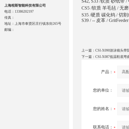
S42, S33 /软质 砂纸带
上海程斯智能科技有限公司
CS5 /软质 羊毛毡 / 
电话：13386202197
S35 /硬质 碳化钨 / 
传真：
S39 / -- 皮革 / GritFeed
地址：上海市奉贤区庄行镇东街265号
邮编：
上一篇：
CSI-X090游泳镜头
下一篇：
CSI-X087低温鞋底
产品：
您的单位：
您的姓名：
联系电话：