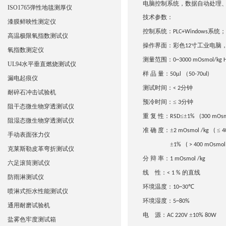
电脑
控制
系统
，数据自动处理
ISO1765弹性地毯测厚仪
技术参数：
漆膜鲜映性测定仪
控制系统：
系统；
PLC+Windows
高温极限氧指数测试仪
操作界面：彩色
寸工业电脑
12
氧指数测定仪
测量范围：
0~3000 mOsmol/kg
UL94水平垂直燃烧测试仪
样 品 量：
（
50µl
50-70ul)
漏电起痕仪
测试时间：
分钟
< 2
耐碎石冲击试验机
预冷时间：≤
分钟
3
阻干态微生物穿透测试仪
重 复 性：
≤±
RSD
1% (300 mOsm
阻湿态微生物穿透测试仪
准 确 度：±
≤
2 mOsmol /kg (
4
手动表面张力仪
±
1% ( > 400 mOsmol 
克莱斯勒皮革弯折测试仪
分 辩 率：
1 mOsmol /kg
六足滚筒测试仪
线
性：
的直线
< 1 %
防雨淋测试仪
环境温度：
℃
10~30
喷淋式拒水性能测试仪
环境湿度：
5~80%
通用耐磨试验机
电
源：
±
AC 220V
10% 80W
盐雾色牢度测试箱