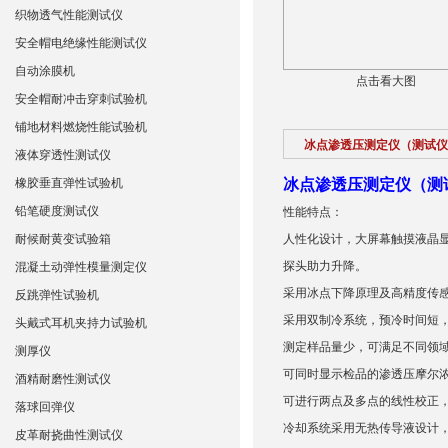
织物透气性能测试仪
安全帽电绝缘性能测试仪
自动涂膜机
点击看大图
安全帽耐冲击穿刺试验机
铺地材料燃烧性能试验机
冰点渗透压测定仪（测试仪
液体穿透性测试仪
橡胶垂直弹性试验机
冰点渗透压测定仪（测
铅笔硬度测试仪
性能特点：
耐候耐黄变试验箱
人性化设计，大屏幕触摸液晶
探头助力升降。
混凝土动弹性模量测定仪
采用冰点下降原理及高精度传
反跳弹性试验机
采用双制冷系统，预冷时间短
头戴式耳机夹持力试验机
测定样品量少，可满足不同领
测厚仪
可同时显示检品的渗透压摩尔
酒精耐磨性测试仪
可进行两点及多点的线性校正
落球回弹仪
冷却系统采用无热传导液设计
皮革耐挠曲性测试仪