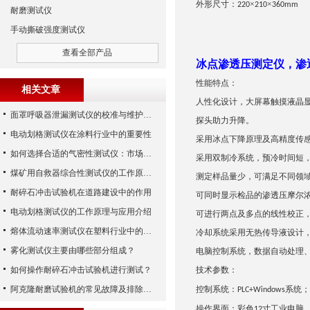
外形尺寸：
×
×
220
210
360mm
耐磨测试仪
手动撕破强度测试仪
查看全部产品
冰点渗透压测定仪，渗
性能特点：
相关文章
人性化设计，大屏幕触摸液晶
面罩呼吸器泄漏测试仪的校准与维护技巧
探头助力升降。
电动划格测试仪在涂料行业中的重要性
采用冰点下降原理及高精度传
如何选择合适的气密性测试仪：市场指南
采用双制冷系统，预冷时间短
煤矿用自救器综合性测试仪的工作原理与功能解析
测定样品量少，可满足不同领
耐碎石冲击试验机在道路建设中的作用
可同时显示检品的渗透压摩尔
电动划格测试仪的工作原理与应用介绍
可进行两点及多点的线性校正
熔体流动速率测试仪在塑料行业中的应用
冷却系统采用无热传导液设计
雾化测试仪主要由哪些部分组成？
电脑
控制
系统
，数据自动处理
如何操作耐碎石冲击试验机进行测试？
技术参数：
阿克隆耐磨试验机的常见故障及排除方法
控制系统：
系统；
PLC+Windows
操作界面：彩色
寸工业电脑
12