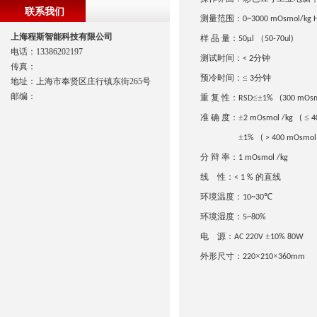
联系我们
测量范围：
0~3000 mOsmol/kg
上海程斯智能科技有限公司
样 品 量：
（
50µl
50-70ul)
电话：13386202197
测试时间：
分钟
< 2
传真：
预冷时间：≤
分钟
3
地址：上海市奉贤区庄行镇东街265号
邮编：
重 复 性：
≤±
RSD
1% (300 mOsm
准 确 度：±
≤
2 mOsmol /kg (
4
±
1% ( > 400 mOsmol 
分 辩 率：
1 mOsmol /kg
线
性：
的直线
< 1 %
环境温度：
℃
10~30
环境湿度：
5~80%
电
源：
±
AC 220V
10% 80W
外形尺寸：
×
×
220
210
360mm