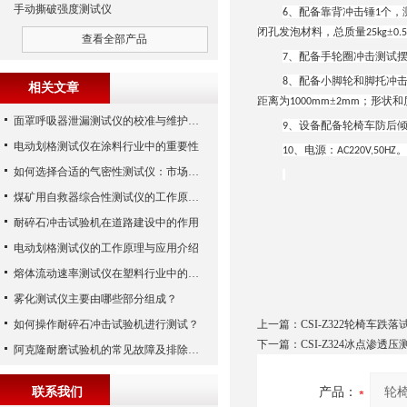
手动撕破强度测试仪
、配备靠背冲击锤
个，
6
1
闭孔发泡材料，总质量
±
25kg
0.
查看全部产品
、配备手轮圈冲击测试
7
、配备小脚轮和脚托冲
8
相关文章
距离为
±
；形状和
1000mm
2mm
面罩呼吸器泄漏测试仪的校准与维护技巧
、设备配备轮椅车防后
9
电动划格测试仪在涂料行业中的重要性
、电源：
。
10
AC220V,50HZ
如何选择合适的气密性测试仪：市场指南
煤矿用自救器综合性测试仪的工作原理与功能解析
耐碎石冲击试验机在道路建设中的作用
电动划格测试仪的工作原理与应用介绍
熔体流动速率测试仪在塑料行业中的应用
雾化测试仪主要由哪些部分组成？
如何操作耐碎石冲击试验机进行测试？
上一篇：
CSI-Z322轮椅车跌
下一篇：
CSI-Z324冰点渗透
阿克隆耐磨试验机的常见故障及排除方法
联系我们
产品：