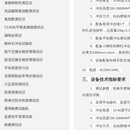
、冲击角度：
度可
3
10-60
漆膜鲜映性测定仪
、冲击高度
4
100-2000MM
高温极限氧指数测试仪
、冲击方式：自由摆锤
5
氧指数测定仪
、配备靠背冲击锤
个，
6
1
UL94水平垂直燃烧测试仪
闭孔发泡材料，总质量
±
25kg
0.
漏电起痕仪
、配备手轮圈冲击测试
7
耐碎石冲击试验机
、配备小脚轮和脚托冲
8
阻干态微生物穿透测试仪
距离为
±
；形状和
1000mm
2mm
阻湿态微生物穿透测试仪
、设备配备轮椅车防后
9
手动表面张力仪
、电源：
。
10
AC220V,50HZ
克莱斯勒皮革弯折测试仪
三、设备技术指标要求
六足滚筒测试仪
、测试参数：轮椅车摆
1
防雨淋测试仪
击撞击试验。
喷淋式拒水性能测试仪
、采用手动操作。高度
2
通用耐磨试验机
、冲击角度：
度可
3
10-60
盐雾色牢度测试箱
、冲击高度
4
100-2000MM
耐磨测试仪
、冲击方式：自由摆锤
5