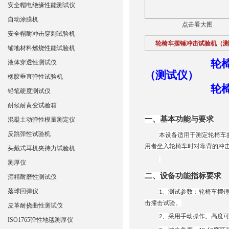
安全帽电绝缘性能测试仪
自动涂膜机
点击看大图
安全帽耐冲击穿刺试验机
轮椅车摆锤冲击试验机（测
铺地材料燃烧性能试验机
轮
液体穿透性测试仪
（测试仪）
橡胶垂直弹性试验机
轮
铅笔硬度测试仪
耐候耐黄变试验箱
一、基本功能与要求
混凝土动弹性模量测定仪
反跳弹性试验机
本设备适用于测定轮椅车
用者坐入轮椅车时对靠背的冲
头戴式耳机夹持力试验机
测厚仪
二、设备功能指标要求
酒精耐磨性测试仪
落球回弹仪
、测试参数：轮椅车摆
1
击撞击试验。
皮革耐挠曲性测试仪
、采用手动操作。高度
2
ISO1765弹性地毯测厚仪