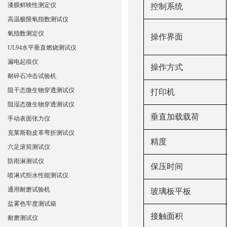
漆膜鲜映性测定仪
控制系统
高温极限氧指数测试仪
氧指数测定仪
操作界面
UL94水平垂直燃烧测试仪
漏电起痕仪
操作方式
耐碎石冲击试验机
阻干态微生物穿透测试仪
打印机
阻湿态微生物穿透测试仪
垂直加载载荷
手动表面张力仪
克莱斯勒皮革弯折测试仪
精度
六足滚筒测试仪
防雨淋测试仪
保压时间
喷淋式拒水性能测试仪
通用耐磨试验机
玻璃板平板
盐雾色牢度测试箱
接触面积
耐磨测试仪