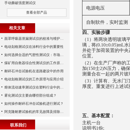
手动撕破强度测试仪
电源电压
查看全部产品
自制软件，实时监测
相关文章
四、实验步骤
面罩呼吸器泄漏测试仪的校准与维护技巧
（1）将两块透明玻璃
璃，将(0.10±0.
电动划格测试仪在涂料行业中的重要性
并处于加荷装置的中央
如何选择合适的气密性测试仪：市场指南
位置。
（2）在生产厂声称的工
煤矿用自救器综合性测试仪的工作原理与功能解析
加(150士2)N压力，
耐碎石冲击试验机在道路建设中的作用
测量合在一起的两片玻
电动划格测试仪的工作原理与应用介绍
（3）计算有、无水门汀
厚度。重复进行上述试
熔体流动速率测试仪在塑料行业中的应用
雾化测试仪主要由哪些部分组成？
如何操作耐碎石冲击试验机进行测试？
阿克隆耐磨试验机的常见故障及排除方法
五、基本配置：
主机一台
联系我们
说明书1份;