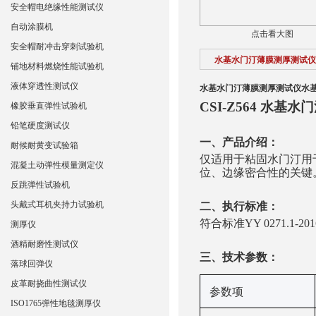
安全帽电绝缘性能测试仪
自动涂膜机
点击看大图
安全帽耐冲击穿刺试验机
水基水门汀薄膜测厚测试仪
铺地材料燃烧性能试验机
液体穿透性测试仪
水基水门汀薄膜测厚测试仪
水
CSI-Z564
水基水门
橡胶垂直弹性试验机
铅笔硬度测试仪
一、产品介绍：
耐候耐黄变试验箱
仅适用于粘固水门汀用
混凝土动弹性模量测定仪
位、边缘密合性的关键
反跳弹性试验机
头戴式耳机夹持力试验机
二、执行标准：
符合标准YY 0271.1
测厚仪
酒精耐磨性测试仪
三、技术参数：
落球回弹仪
皮革耐挠曲性测试仪
‌参数项‌
ISO1765弹性地毯测厚仪