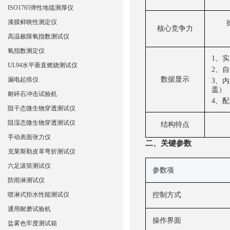
ISO1765弹性地毯测厚仪
漆膜鲜映性测定仪
核心竞争力
高温极限氧指数测试仪
氧指数测定仪
1、
实
UL94水平垂直燃烧测试仪
2、
自
数据显示
漏电起痕仪
3、
内
盖）
耐碎石冲击试验机
4、
配
阻干态微生物穿透测试仪
阻湿态微生物穿透测试仪
结构特点
手动表面张力仪
二、关键
参数
克莱斯勒皮革弯折测试仪
六足滚筒测试仪
参数项
防雨淋测试仪
喷淋式拒水性能测试仪
控制方式
通用耐磨试验机
操作界面
盐雾色牢度测试箱