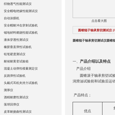
织物透气性能测试仪
安全帽电绝缘性能测试仪
自动涂膜机
点击看大图
安全帽耐冲击穿刺试验机
圆锥辊子轴承剪切测试仪
铺地材料燃烧性能试验机
液体穿透性测试仪
圆锥辊子轴承剪切测试仪
圆锥
橡胶垂直弹性试验机
铅笔硬度测试仪
产品介绍以及特点
耐候耐黄变试验箱
一、
混凝土动弹性模量测定仪
产品介绍
圆锥滚子轴承剪切试
反跳弹性试验机
润滑油试验前和试验后运
头戴式耳机夹持力试验机
测厚仪
产品特点；
酒精耐磨性测试仪
落球回弹仪
优点
皮革耐挠曲性测试仪