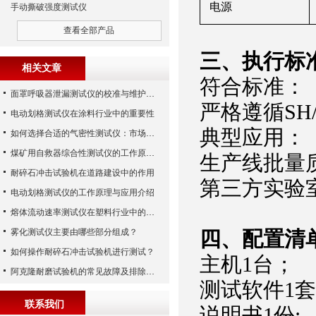
电源
手动撕破强度测试仪
查看全部产品
‌三、
执行
标
相关文章
符合标准：
面罩呼吸器泄漏测试仪的校准与维护技巧
严格遵循SH
电动划格测试仪在涂料行业中的重要性
‌典型应用‌：
如何选择合适的气密性测试仪：市场指南
煤矿用自救器综合性测试仪的工作原理与功能解析
生产线批量
耐碎石冲击试验机在道路建设中的作用
第三方实验
电动划格测试仪的工作原理与应用介绍
熔体流动速率测试仪在塑料行业中的应用
雾化测试仪主要由哪些部分组成？
四、配置清
如何操作耐碎石冲击试验机进行测试？
主机1台；
阿克隆耐磨试验机的常见故障及排除方法
测试软件1
联系我们
说明书1份;