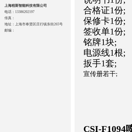
上海程斯智能科技有限公司
合格证1份;
电话：13386202197
传真：
保修卡1份;
地址：上海市奉贤区庄行镇东街265号
签收单1份;
邮编：
铭牌1块;
电源线1根;
扳手1套;
宣传册若干
;
CSI-F10