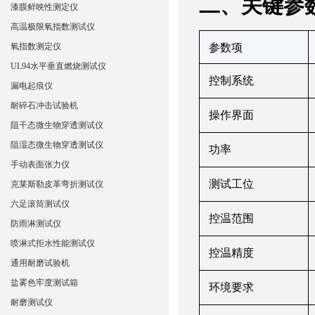
‌二、关键
参
漆膜鲜映性测定仪
高温极限氧指数测试仪
氧指数测定仪
‌参数项‌
UL94水平垂直燃烧测试仪
控制系统
漏电起痕仪
耐碎石冲击试验机
操作界面
阻干态微生物穿透测试仪
阻湿态微生物穿透测试仪
功率
手动表面张力仪
测试工位
克莱斯勒皮革弯折测试仪
六足滚筒测试仪
控温范围
防雨淋测试仪
喷淋式拒水性能测试仪
控温精度
通用耐磨试验机
盐雾色牢度测试箱
环境要求
耐磨测试仪