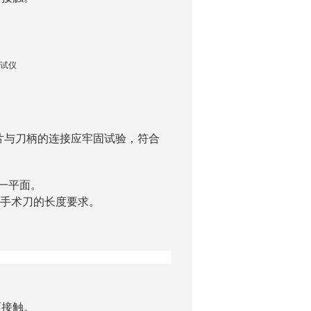
询
片与刀柄的连接应牢固
试验，符合
一平面。
格手术刀的长度要求。
面接触。