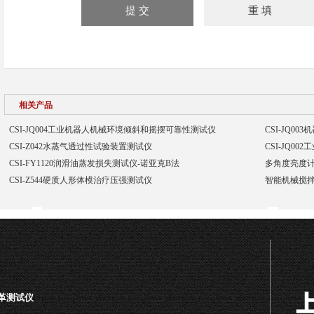
相关产品
CSI-JQ004工业机器人机械环境倾斜和摇摆可靠性测试仪
CSI-JQ0
CSI-Z042水蒸气透过性试验装置测试仪
CSI-JQ0
CSI-FY1120润滑油蒸发损失测试仪-诺亚克B法
多角度亮度计
CSI-Z544硬质人形体模治疗压强测试仪
智能机械搅拌
皮革测试仪