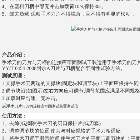
4、在塑料刀柄中部无冲击加载荷10N,保持30s。
5、卸去负载,观察手术刀片不得脱落，且不得有明显的松动，
产品介绍
：
手术刀的刀片与刀柄的连接应牢固测试工装
适用于
手术刀的刀
YY/T 0454-2008
附录A
刀片与刀柄配合牢固性试验方法。
测试原理
：
1.
支撑手术刀两端的支撑块(固定块和调节块)上平面应保持在同
2.
调节块沿(如图示)左右方向应可调节,调节范围应满足不同规
3
.
加载时应匀速、无冲击。
使用方法：
1、去除(或摘除)手术刀的刃口保护片(或刀套)
2、调整调节块的位置,使其与对应规格的手术刀相适应
3、将手术刀置于图示位置,使手术刀片的平面与调节块的上平