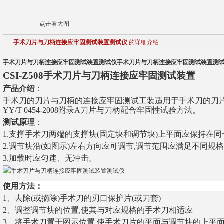
点击看大图
手术刀片与刀柄连接应牢固测试装置测试仪
的详细介绍
手术刀片与刀柄连接应牢固测试装置测试仪
手术刀片与刀柄连接应牢固测试装置测
CSI-Z508手术刀片与刀柄连接应牢固测试装置
产品介绍
：
手术刀的刀片与刀柄的连接应牢固测试工装
适用于
手术刀的刀
YY/T 0454-2008
附录A
刀片与刀柄配合牢固性试验方法。
测试原理
：
1.
支撑手术刀两端的支撑块(固定块和调节块)上平面应保持在同
2.
调节块沿(如图示)左右方向应可调节,调节范围应满足不同规
3
.
加载时应匀速、无冲击。
使用方法：
1、去除(或摘除)手术刀的刃口保护片(或刀套)
2、调整调节块的位置,使其与对应规格的手术刀相适应
3、将手术刀置于图示位置,使手术刀片的平面与调节块的上平