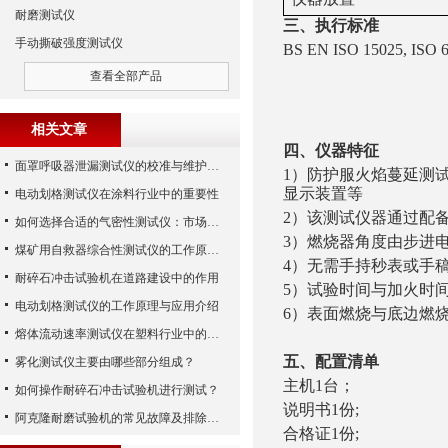
耐磨测试仪
三、执行标准
手动撕破强度测试仪
BS EN ISO 15025, ISO
查看全部产品
相关文章
四、仪器特征
面罩呼吸器泄漏测试仪的校准与维护技巧
1）防护服火焰蔓延测
显示装置等
电动划格测试仪在涂料行业中的重要性
2）该测试仪器通过配备不
如何选择合适的气密性测试仪：市场指南
3）燃烧器角度由步进
煤矿用自救器综合性测试仪的工作原理与功能解析
4）无需手持秒表或手
耐碎石冲击试验机在道路建设中的作用
5）试验时间与加火时
电动划格测试仪的工作原理与应用介绍
6）表面燃烧与底边燃
熔体流动速率测试仪在塑料行业中的应用
五、配置清单
雾化测试仪主要由哪些部分组成？
主机1台；
如何操作耐碎石冲击试验机进行测试？
说明书1份;
阿克隆耐磨试验机的常见故障及排除方法
合格证1份;