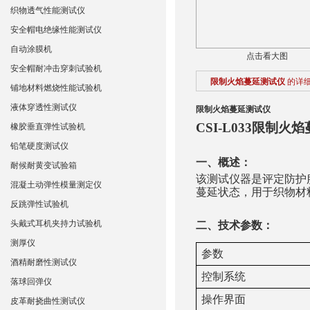
织物透气性能测试仪
安全帽电绝缘性能测试仪
自动涂膜机
点击看大图
安全帽耐冲击穿刺试验机
限制火焰蔓延测试仪
的详
铺地材料燃烧性能试验机
液体穿透性测试仪
限制火焰蔓延测试仪
CSI-L033限制火
橡胶垂直弹性试验机
铅笔硬度测试仪
‌一、概述：
耐候耐黄变试验箱
该测试仪器是评定防护
混凝土动弹性模量测定仪
蔓延状态，用于织物材
反跳弹性试验机
头戴式耳机夹持力试验机
‌二、技术参数：
测厚仪
参数
酒精耐磨性测试仪
控制系统
落球回弹仪
操作界面
皮革耐挠曲性测试仪