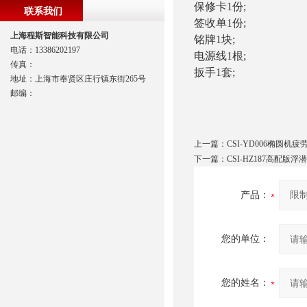
保修卡1份;
联系我们
签收单1份;
上海程斯智能科技有限公司
铭牌1块;
电话：13386202197
电源线1根;
传真：
扳手1套;
地址：上海市奉贤区庄行镇东街265号
邮编：
上一篇：
CSI-YD006椭圆机
下一篇：
CSI-HZ187高配
产品：
您的单位：
您的姓名：