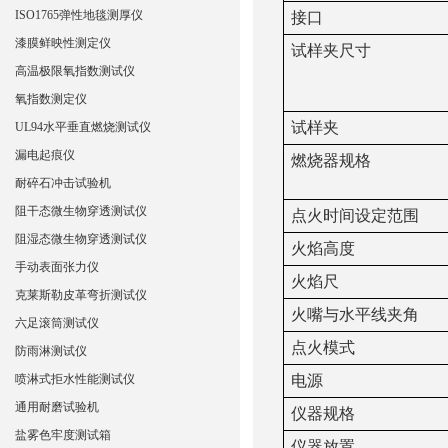
ISO1765弹性地毯测厚仪
接口
漆膜鲜映性测定仪
试样夹尺寸
高温极限氧指数测试仪
氧指数测定仪
试样夹
UL94水平垂直燃烧测试仪
漏电起痕仪
燃烧器规格
耐碎石冲击试验机
阻干态微生物穿透测试仪
点火时间设定范围
阻湿态微生物穿透测试仪
火焰高度
手动表面张力仪
火焰
尺
克莱斯勒皮革弯折测试仪
火嘴与水平线夹角
六足滚筒测试仪
点火模式
防雨淋测试仪
喷淋式拒水性能测试仪
电源
通用耐磨试验机
仪器规格
盐雾色牢度测试箱
仪器放置