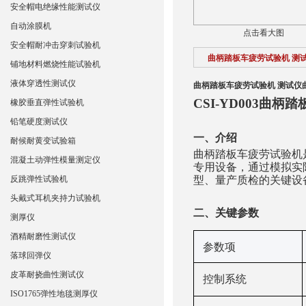
安全帽电绝缘性能测试仪
自动涂膜机
点击看大图
安全帽耐冲击穿刺试验机
曲柄踏板车疲劳试验机 测
铺地材料燃烧性能试验机
液体穿透性测试仪
曲柄踏板车疲劳试验机 测试仪
CSI-YD003曲
橡胶垂直弹性试验机
铅笔硬度测试仪
‌一、
介绍
耐候耐黄变试验箱
曲柄踏板车疲劳试验机
混凝土动弹性模量测定仪
专用设备，通过模拟实
反跳弹性试验机
型、量产质检的关键设
头戴式耳机夹持力试验机
‌二、关键
参数
测厚仪
酒精耐磨性测试仪
‌参数项‌
落球回弹仪
皮革耐挠曲性测试仪
控制系统
ISO1765弹性地毯测厚仪