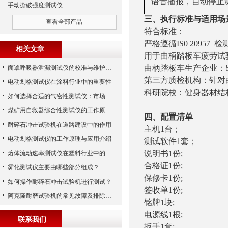
语音播报，自动停止
手动撕破强度测试仪
三、
执行
标准与适用场
查看全部产品
符合标准：
严格遵循
IS0 20957
相关文章
用于
曲柄踏板车疲劳试
曲柄踏板车生产企业：
面罩呼吸器泄漏测试仪的校准与维护技巧
第三方质检机构：针对
电动划格测试仪在涂料行业中的重要性
科研院校：健身器材结
如何选择合适的气密性测试仪：市场指南
煤矿用自救器综合性测试仪的工作原理与功能解析
四、配置清单
耐碎石冲击试验机在道路建设中的作用
主机1台；
电动划格测试仪的工作原理与应用介绍
测试软件1套；
说明书1份;
熔体流动速率测试仪在塑料行业中的应用
合格证1份;
雾化测试仪主要由哪些部分组成？
保修卡1份;
如何操作耐碎石冲击试验机进行测试？
签收单1份;
阿克隆耐磨试验机的常见故障及排除方法
铭牌1块;
电源线1根;
联系我们
扳手1套;