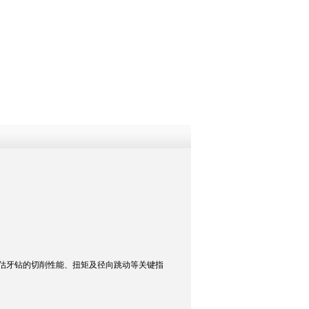
QQ
在线咨
估牙钻的切削性能、扭矩及径向跳动等关键指