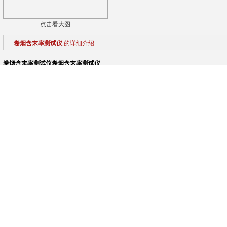
点击看大图
卷烟含末率测试仪
的详细介绍
卷烟含末率测试仪
卷烟含末率测试仪
CSI-WS023卷烟含末率测定仪
执行标准
GB 5606-2005 卷烟
YC/T 28.7
技术参数
控制系统：PLC;
操作界面：彩色15寸工控电脑，中英文切换；
筛网面积：(21.0cm士0.5cm)X(17.0cm士0.5cm)；
筛格层数：1层；
筛网孔径:(0.63士0.06)mm;筛格高度：30mm；
摇动时间:(25士1)s;