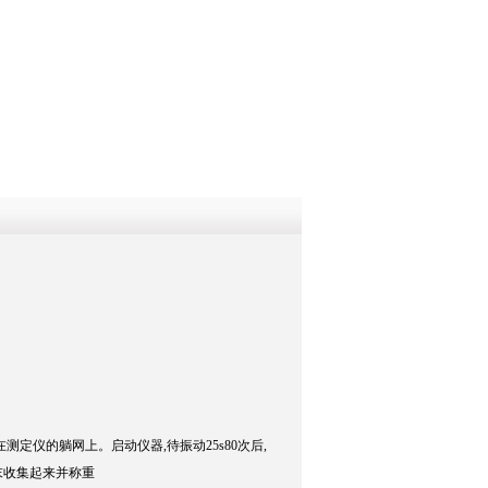
QQ
在线咨
定仪的躺网上。启动仪器,待振动25s80次后,
末收集起来并称重