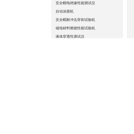
安全帽电绝缘性能测试仪
自动涂膜机
安全帽耐冲击穿刺试验机
铺地材料燃烧性能试验机
液体穿透性测试仪
橡胶垂直弹性试验机
铅笔硬度测试仪
耐候耐黄变试验箱
混凝土动弹性模量测定仪
反跳弹性试验机
头戴式耳机夹持力试验机
测厚仪
酒精耐磨性测试仪
落球回弹仪
皮革耐挠曲性测试仪
ISO1765弹性地毯测厚仪