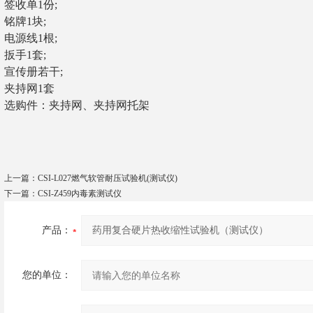
签收单1份;
铭牌1块;
电源线1根;
扳手1套;
宣传册若干;
夹持网1套
选购件：夹持网、夹持网托架
上一篇：
CSI-L027燃气软管耐压试验机(测试仪)
下一篇：
CSI-Z459内毒素测试仪
产品：
您的单位：