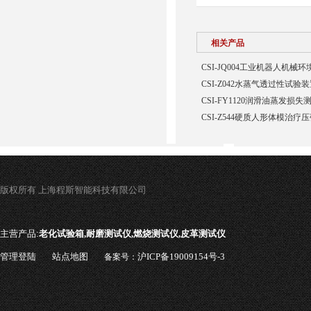
相关产品
CSI-JQ004工业机器人机
CSI-Z042水蒸气透过性试验
CSI-FY1120润滑油蒸发损
CSI-Z544硬质人形体模治疗
版权所有 上海程斯智能科技有限公司
主营产品:
老化试验箱,耐磨测试仪,燃烧测试仪,皮革测试仪
管理登陆
站点地图
沪ICP备19009154号-3
备案号：