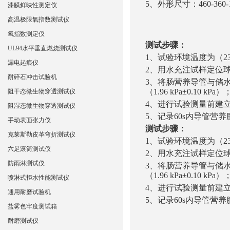
5、外形尺寸：460-360-
漆膜鲜映性测定仪
高温极限氧指数测试仪
氧指数测定仪
测试步骤：
UL94水平垂直燃烧测试仪
1
、
试验环境温度为（23
漏电起痕仪
2
、
用水充注试样定位
耐碎石冲击试验机
3
、
将肠营养导管与储水
（1.96 kPa±0.10 kPa）
阻干态微生物穿透测试仪
4
、
进行试验测量前建
阻湿态微生物穿透测试仪
5
、
记录60s内导管营
手动表面张力仪
测试步骤：
克莱斯勒皮革弯折测试仪
1
、
试验环境温度为（23
六足滚筒测试仪
2
、
用水充注试样定位
防雨淋测试仪
3
、
将肠营养导管与储水
（1.96 kPa±0.10 kPa）
喷淋式拒水性能测试仪
4
、
进行试验测量前建
通用耐磨试验机
5
、
记录60s内导管营
盐雾色牢度测试箱
耐磨测试仪