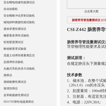
安全帽电绝缘性能测试仪
自动涂膜机
点击看大图
安全帽耐冲击穿刺试验机
肠营养导管流量测试仪
的
铺地材料燃烧性能试验机
CSI-Z442
肠营养导
液体穿透性测试仪
橡胶垂直弹性试验机
肠营养导管流量测试仪
铅笔硬度测试仪
导管物理性能要求及试
耐候耐黄变试验箱
混凝土动弹性模量测定仪
测试原理：
反跳弹性试验机
在规定静压头下测量规
头戴式耳机夹持力试验机
技术参数
测厚仪
1
、
储水池，在整个试验
酒精耐磨性测试仪
（20±1.0）cm的水压头（1.
落球回弹仪
2
、
刻度量筒
：
100ml
经
皮革耐挠曲性测试仪
3
、
注射器，有适宜充
ISO1765弹性地毯测厚仪
4、电源：220V,30A;