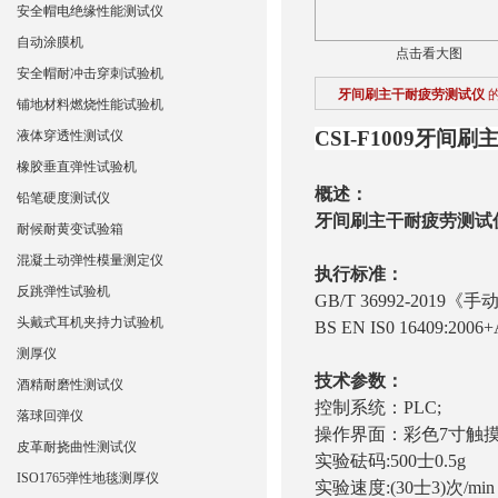
安全帽电绝缘性能测试仪
自动涂膜机
点击看大图
安全帽耐冲击穿刺试验机
牙间刷主干耐疲劳测试仪
铺地材料燃烧性能试验机
CSI-F1009
牙间刷
液体穿透性测试仪
橡胶垂直弹性试验机
概述：
铅笔硬度测试仪
牙间刷主干耐疲劳测试
耐候耐黄变试验箱
混凝土动弹性模量测定仪
执行标准：
反跳弹性试验机
GB/T 36992-2019
头戴式耳机夹持力试验机
BS EN IS0 16409:2006+
测厚仪
技术参数：
酒精耐磨性测试仪
控制系统：PLC;
落球回弹仪
操作界面：彩色7寸触
皮革耐挠曲性测试仪
实验砝码:500士0.5g
ISO1765弹性地毯测厚仪
实验速度:(30士3)次/min