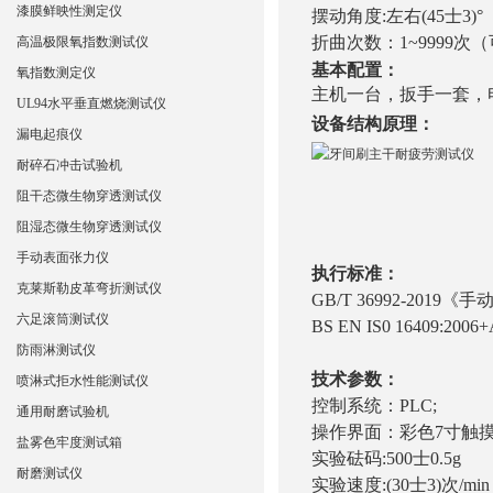
漆膜鲜映性测定仪
摆动角度:左右(45士3)°
折曲次数：1~9999次
高温极限氧指数测试仪
基本配置：
氧指数测定仪
主机一台，扳手一套，电
UL94水平垂直燃烧测试仪
设备结构原理：
漏电起痕仪
耐碎石冲击试验机
阻干态微生物穿透测试仪
阻湿态微生物穿透测试仪
手动表面张力仪
执行标准：
克莱斯勒皮革弯折测试仪
GB/T 36992-2019
六足滚筒测试仪
BS EN IS0 16409:2006+
防雨淋测试仪
技术参数：
喷淋式拒水性能测试仪
控制系统：PLC;
通用耐磨试验机
操作界面：彩色7寸触
盐雾色牢度测试箱
实验砝码:500士0.5g
耐磨测试仪
实验速度:(30士3)次/min