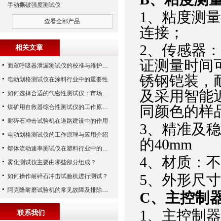
手动撕破强度测试仪
1、
粘度测量
查看全部产品
连接；
2、
传感器：
相关文章
证测量时间
面罩呼吸器泄漏测试仪的校准与维护技巧
锈钢铠装，
电动划格测试仪在涂料行业中的重要性
及采用智能
如何选择合适的气密性测试仪：市场指南
同颜色的样
煤矿用自救器综合性测试仪的工作原理与功能解析
耐碎石冲击试验机在道路建设中的作用
3、
精准及稳
电动划格测试仪的工作原理与应用介绍
的40mm
熔体流动速率测试仪在塑料行业中的应用
4、
材质：不
雾化测试仪主要由哪些部分组成？
5、
外形尺寸(
如何操作耐碎石冲击试验机进行测试？
阿克隆耐磨试验机的常见故障及排除方法
C、
主控制
1、主控制
联系我们