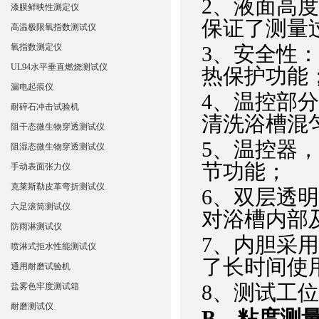
2、
液面高度
漆膜鲜映性测定仪
保证了测量
高温极限氧指数测试仪
氧指数测定仪
3、
安全性：
UL94水平垂直燃烧测试仪
热保护功能
漏电起痕仪
4、
温控部分
耐碎石冲击试验机
清洗浴槽混
阻干态微生物穿透测试仪
5、
温控器，
阻湿态微生物穿透测试仪
节功能；
手动表面张力仪
克莱斯勒皮革弯折测试仪
6、
双层透明
六足滚筒测试仪
对浴槽内部
防雨淋测试仪
7、
内胆采用
喷淋式拒水性能测试仪
了长时间使
通用耐磨试验机
8、
测试工位
盐雾色牢度测试箱
耐磨测试仪
B
、粘度测