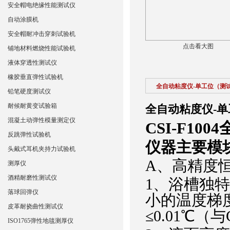
安全帽电绝缘性能测试仪
自动涂膜机
安全帽耐冲击穿刺试验机
点击看大图
铺地材料燃烧性能试验机
液体穿透性测试仪
橡胶垂直弹性试验机
全自动粘度仪-单工位（测
铅笔硬度测试仪
耐候耐黄变试验箱
全自动粘度仪-
混凝土动弹性模量测定仪
CSI-F1
反跳弹性试验机
仪器主要模
头戴式耳机夹持力试验机
A
、高精度
测厚仪
酒精耐磨性测试仪
1、
浴槽独特
落球回弹仪
小的温度梯
皮革耐挠曲性测试仪
≤0.01℃
ISO1765弹性地毯测厚仪