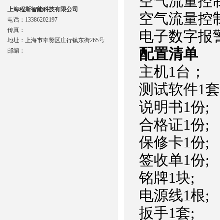
空气流量控制范
上海程斯智能科技有限公司
空气流量控制精度
电话：13386202197
传真：
电子数字报警
地址：上海市奉贤区庄行镇东街265号
配置清单
邮编：
主机1台；
测试软件1
说明书1份;
合格证1份;
保修卡1份;
签收单1份;
铭牌1块;
电源线1根;
扳手1套;