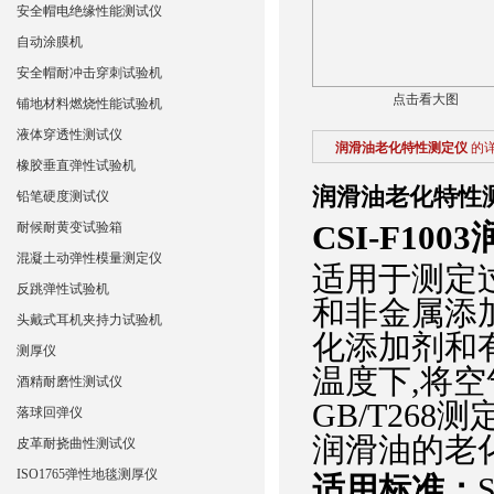
安全帽电绝缘性能测试仪
自动涂膜机
安全帽耐冲击穿刺试验机
点击看大图
铺地材料燃烧性能试验机
液体穿透性测试仪
润滑油老化特性测定仪
的
橡胶垂直弹性试验机
润滑油老化特性
铅笔硬度测试仪
CSI-F1003
耐候耐黄变试验箱
混凝土动弹性模量测定仪
适用于测定过
反跳弹性试验机
和非金属添
头戴式耳机夹持力试验机
化添加剂和
测厚仪
温度下,将
酒精耐磨性测试仪
GB/T26
落球回弹仪
润滑油的老
皮革耐挠曲性测试仪
ISO1765弹性地毯测厚仪
适用标准：
S