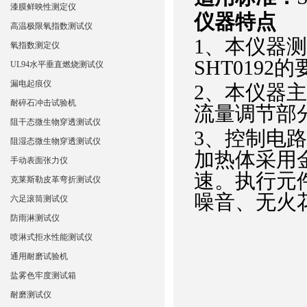
漆膜鲜映性测定仪
仪器特点
高温极限氧指数测试仪
1
、
本仪器测
氧指数测定仪
SHT0192
UL94水平垂直燃烧测试仪
漏电起痕仪
2
、
本仪器主
耐碎石冲击试验机
流量调节部
阻干态微生物穿透测试仪
3
、
控制电路
阻湿态微生物穿透测试仪
加热体采用
手动表面张力仪
速。执行元
克莱斯勒皮革弯折测试仪
噪音、无火
六足滚筒测试仪
防雨淋测试仪
喷淋式拒水性能测试仪
通用耐磨试验机
盐雾色牢度测试箱
耐磨测试仪