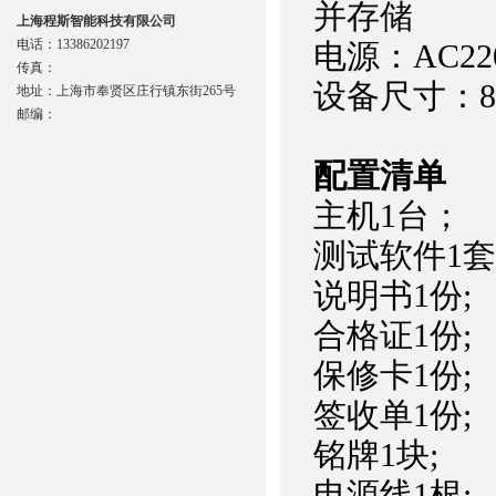
并存储
上海程斯智能科技有限公司
电话：13386202197
电源：AC220
传真：
设备尺寸：800
地址：上海市奉贤区庄行镇东街265号
邮编：
配置清单
主机1台；
测试软件1
说明书1份;
合格证1份;
保修卡1份;
签收单1份;
铭牌1块;
电源线1根;