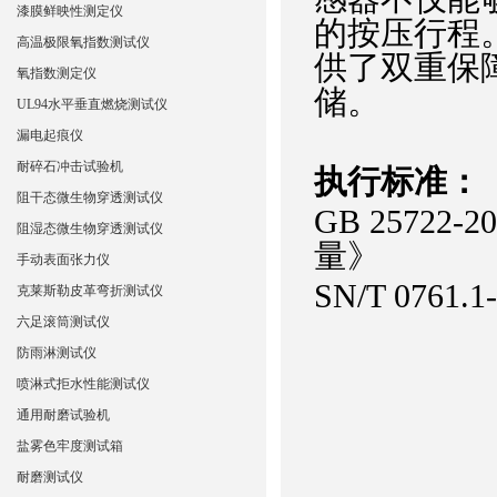
漆膜鲜映性测定仪
的按压行程
高温极限氧指数测试仪
供了双重保
氧指数测定仪
储。
UL94水平垂直燃烧测试仪
漏电起痕仪
耐碎石冲击试验机
执行标准：
阻干态微生物穿透测试仪
GB 25722-
阻湿态微生物穿透测试仪
量》
手动表面张力仪
SN/T 07
克莱斯勒皮革弯折测试仪
六足滚筒测试仪
防雨淋测试仪
喷淋式拒水性能测试仪
通用耐磨试验机
盐雾色牢度测试箱
耐磨测试仪