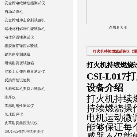
安全帽电绝缘性能测试仪
自动涂膜机
安全帽耐冲击穿刺试验机
点击看大图
铺地材料燃烧性能试验机
液体穿透性测试仪
橡胶垂直弹性试验机
打火机持续燃烧试验仪（测
铅笔硬度测试仪
耐候耐黄变试验箱
打火机持续燃烧
混凝土动弹性模量测定仪
CSI-L0
反跳弹性试验机
设备介绍
头戴式耳机夹持力试验机
打火机持续
测厚仪
持续燃烧操
酒精耐磨性测试仪
落球回弹仪
电机运动微
皮革耐挠曲性测试仪
能够保证每个
ISO1765弹性地毯测厚仪
感器不仅能