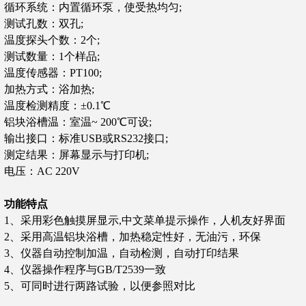
循环系统：内置循环泵，使受热均匀;
测试孔数：双孔
;
温度探头个数：2个;
测试数量：1个样品;
温度传感器：PT100
;
加热方式：浴加热
;
温度检测精度：±0.1℃
铝块浴槽温：室温~ 200℃可设
;
输出接口：标准USB或RS232接口;
测定结果
：
屏幕显示与打印机
;
电压
：
AC 220V
功能特点
1、采用彩色触摸屏显示,中文菜单提示操作，人机友好界面
2、采用高温铝块浴槽，加热稳定性好，无油污，环保
3、仪器自动控制加温，自动检测，自动打印结果
4、仪器操作程序与GB/T2539一致
5、可同时进行两路试验，以便参照对比