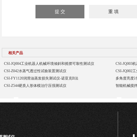
相关产品
CSI-JQ004工业机器人机械环境倾斜和摇摆可靠性测试仪
CSI-JQ0
CSI-Z042水蒸气透过性试验装置测试仪
CSI-JQ0
CSI-FY1120润滑油蒸发损失测试仪-诺亚克B法
多角度亮度计
CSI-Z544硬质人形体模治疗压强测试仪
智能机械搅拌
皮革测试仪