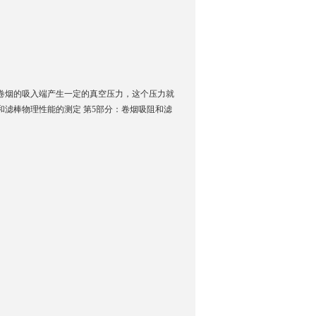
会在卷烟的吸入端产生一定的真空压力，这个压力就
009 卷烟和滤棒物理性能的测定 第5部分：卷烟吸阻和滤
询