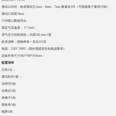
测试口内径：
标准测试孔5mm，6mm，7mm 数量各1件
（可根据客户要求订制）
测试口深度:9mm
USB
接口数据导出
固定气流速度： 17.5ml/s
进气压力控制系统：
内置20L/min
1套
标准滤棒：校验棒各一支
合计2支
电源：220V 50HZ（国外需提前告知电源要求）
设备外形尺寸482*580*450mm；
配置清单
主机1台；
测试软件1套；
说明书1份;
合格证1份;
保修卡1份;
签收单1份;
铭牌1块;