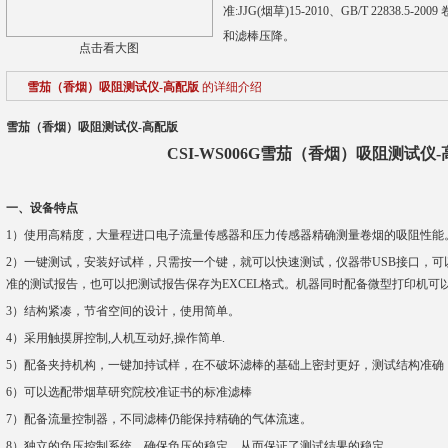
准:JJG(烟草)15-2010、GB/T 22838
和滤棒压降。
点击看大图
雪茄（香烟）吸阻测试仪-高配版
的详细介绍
雪茄（香烟）吸阻测试仪-高配版
CSI-WS006G雪茄（香烟）吸阻测试仪
一、设备特点
1）使用高精度，大量程进口电子流量传感器和压力传感器精确测量卷烟的吸阻性能
2）一键测试，安装好试样，只需按一个键，就可以快速测试，仪器带USB接口，
准的测试报告，也可以把测试报告保存为EXCEL格式。机器同时配备微型打印机可
3）结构紧凑，节省空间的设计，使用简单。
4）采用触摸屏控制,人机互动好,操作简单.
5）配备夹持机构，一键加持试样，在不破坏滤棒的基础上密封更好，测试结构准确
6）可以选配带烟草研究院校准证书的标准滤棒
7）配备流量控制器，不同滤棒仍能保持精确的气体流速。
8）独立的负压控制系统，确保负压的稳定，从而保证了测试结果的稳定。