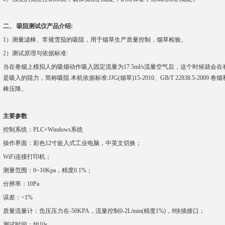
二、 吸阻测试仪产品介绍:
1）测量滤棒、常规雪茄的吸阻，用于烟草生产质量控制，烟草检验。
2）测试原理与依据标准:
当在卷烟上模拟人的吸烟动作吸入固定流量为17.5ml/s流量空气后，这个时候就
是吸入的阻力，简称吸阻.本机依据标准:JJG(烟草)15-2010、
GB/T 22838.5-2
棒压降
。
主要参数
控制系统：PLC+Windows系统
操作界面：彩色12寸嵌入式工业电脑，中英文切换；
WiFi连接打印机；
测量范围：0~10Kpa
，
精度0.1%；
分辨率
：
10Pa
误差：<1%
质量流量计
：
负压压力在-50KPA，流量控制0-2L/min(精度1%)，8快插接口
；
测试时间：约10s