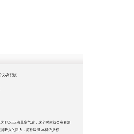
QQ
在线咨
测试仪-高配版
版
版
17.5ml/s流量空气后，这个时候就会在卷烟
是吸入的阻力，简称吸阻.本机依据标