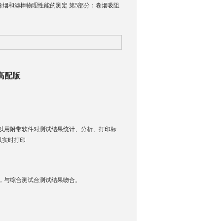
.5-2009 卷烟和滤棒物理性能的测定 第5部分：卷烟吸阻
-高配版
。
可以用附带软件对测试结果统计、分析、打印标
以实时打印
，与综合测试台测试结果吻合。