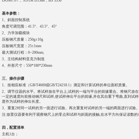
ISO9073-7， ASTM D1388
，
BS 3356
基本参数：
1
、
‌斜面控制系统‌
‌角度可调范围‌：41.5°、43.5°、45°
2
、
‌力学加载模块
‌压板钢尺质量‌：250g±10g
‌压板钢尺宽度‌：25±1mm
‌最大测试行程‌：0~200mm
;
3、主结构材料亚克力制造
4、外形尺寸：550*180*230mm
三、操作步骤
1、按相应标准（GB/T4669或GB/T24218.1）测定和计算试样的单位面积质量。
2、调节仪器的水平。将试样放在平台上,试样的一端与平台的前缘重合。将钢尺放在
一定的速度向前推动钢尺和试样,使试样伸出平台的前缘,并在其自重下弯曲,直到试
度作为试样的伸出长度。
3、重复2对同一试样的另一面进行试验。再次重复对试样的另一端的两面进行试验
注:放置仪器要有利于观察钢尺上的零点和试样与斜面的接触,在水平方向保证读数的
四，配置清单
主机1台；