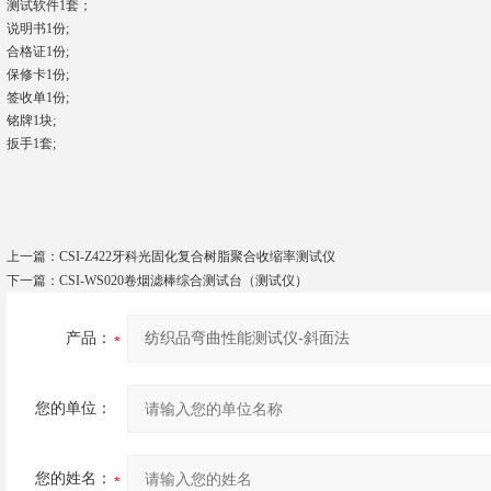
测试软件1套；
说明书1份;
合格证1份;
保修卡1份;
签收单1份;
铭牌1块;
扳手1套;
上一篇：
CSI-Z422牙科光固化复合树脂聚合收缩率测试仪
下一篇：
CSI-WS020卷烟滤棒综合测试台（测试仪）
产品：
您的单位：
您的姓名：