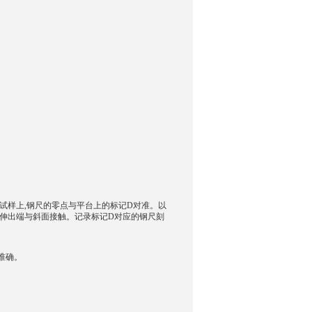
询
试样上,钢尺的零点与平台上的标记D对准。以
样伸出端与斜面接触。记录标记D对应的钢尺刻
。
准确。