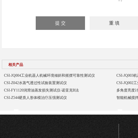
=7
相关产品
CSI-JQ004工业机器人机械环境倾斜和摇摆可靠性测试仪
CSI-JQ0
CSI-Z042水蒸气透过性试验装置测试仪
CSI-JQ0
CSI-FY1120润滑油蒸发损失测试仪-诺亚克B法
多角度亮度计
CSI-Z544硬质人形体模治疗压强测试仪
智能机械搅拌