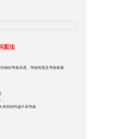
斜面法
量织物的弯曲高度、弯曲刚度及弯曲模量
梁
）。
值越大表明材料越不易弯曲