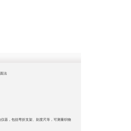
QQ
在线咨
斜面法
的仪器，包括弯折支架、刻度尺等，可测量织物