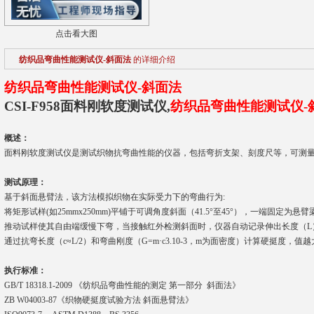
点击看大图
纺织品弯曲性能测试仪-斜面法
的详细介绍
纺织品弯曲性能
测试仪-斜面法
CSI-F958面料刚软度
测试仪
,
纺织品弯曲性能
测试仪-
概述：
面料刚软度
测试仪是测试织物抗弯曲性能的仪器，包括弯折支架、刻度尺等，可测
测试原理：
基于斜面悬臂法，该方法模拟织物在实际受力下的弯曲行为:
将矩形试样(如25mmx250mm)平铺于可调角度斜面（41.5°至45°），一端固定为悬臂
推动试样使其自由端缓慢下弯，当接触红外检测斜面时，仪器自动记录伸出长度（L
通过抗弯长度（c≈L/2）和弯曲刚度（G=m·c3.10-3，m为面密度）计算硬挺度，
执行标准：
GB/T 18318.1-2009 《纺织品弯曲性能的测定 第一部分 斜面法》
‌ZB W04003‌-87《织物硬挺度试验方法 斜面悬臂法》