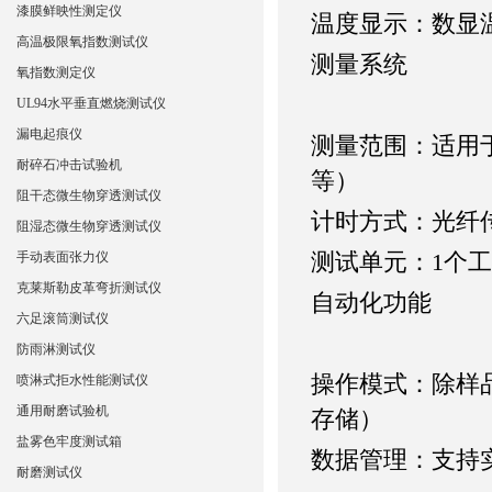
漆膜鲜映性测定仪
‌温度显示‌：数显
高温极限氧指数测试仪
‌测量系统‌
氧指数测定仪
UL94水平垂直燃烧测试仪
漏电起痕仪
‌测量范围‌：适
耐碎石冲击试验机
等）
阻干态微生物穿透测试仪
‌计时方式‌：光
阻湿态微生物穿透测试仪
‌测试单元‌：1
手动表面张力仪
克莱斯勒皮革弯折测试仪
‌自动化功能‌
六足滚筒测试仪
防雨淋测试仪
‌操作模式‌：
喷淋式拒水性能测试仪
通用耐磨试验机
存储）
盐雾色牢度测试箱
‌数据管理‌：支
耐磨测试仪