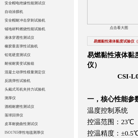
安全帽电绝缘性能测试仪
自动涂膜机
安全帽耐冲击穿刺试验机
点击看大图
铺地材料燃烧性能试验机
液体穿透性测试仪
易燃黏性液体黏度试验仪（
橡胶垂直弹性试验机
易燃黏性液体黏
铅笔硬度测试仪
仪）
耐候耐黄变试验箱
混凝土动弹性模量测定仪
CSI
反跳弹性试验机
头戴式耳机夹持力试验机
一，核心性能参
测厚仪
酒精耐磨性测试仪
‌温度控制系统‌
落球回弹仪
‌控温范围‌：23
皮革耐挠曲性测试仪
‌控温精度‌：±0
ISO1765弹性地毯测厚仪