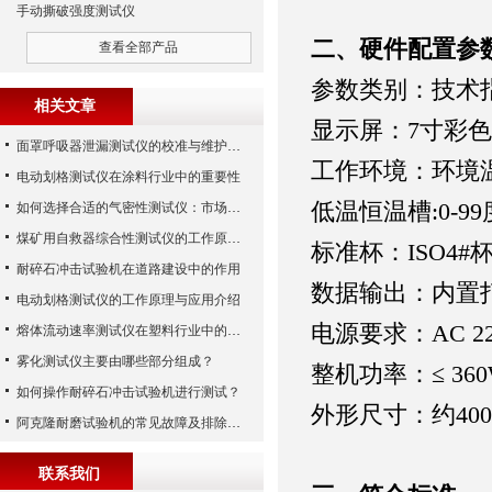
手动撕破强度测试仪
二、硬件配置参
查看全部产品
‌参数类别‌
：
‌技术
相关文章
‌显示屏
：
7寸彩
面罩呼吸器泄漏测试仪的校准与维护技巧
‌工作环境
：
环境温
电动划格测试仪在涂料行业中的重要性
低温恒温槽:0-9
如何选择合适的气密性测试仪：市场指南
煤矿用自救器综合性测试仪的工作原理与功能解析
标准杯：ISO4#
耐碎石冲击试验机在道路建设中的作用
‌数据输出
：
内置
电动划格测试仪的工作原理与应用介绍
‌电源要求
：
AC 2
熔体流动速率测试仪在塑料行业中的应用
雾化测试仪主要由哪些部分组成？
‌整机功率
：
≤ 36
如何操作耐碎石冲击试验机进行测试？
‌外形尺寸
：
约400
阿克隆耐磨试验机的常见故障及排除方法
联系我们