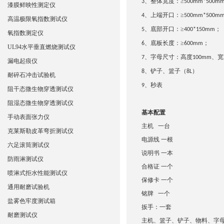
、整体宽度：≥
3
500mm*500m
漆膜鲜映性测定仪
、上端开口：≥
4
500mm*500m
高温极限氧指数测试仪
、底部开口：≥
；
5
400*150mm
氧指数测定仪
、底板长度：≥
；
6
600mm
UL94水平垂直燃烧测试仪
、字母尺寸：高度
、宽
7
100mm
漏电起痕仪
、铲子、篮子（
）
8
8L
耐碎石冲击试验机
、秒表
9
阻干态微生物穿透测试仪
阻湿态微生物穿透测试仪
基本配置
手动表面张力仪
主机 一台
克莱斯勒皮革弯折测试仪
电源线 一根
六足滚筒测试仪
说明书 一本
防雨淋测试仪
合格证 一个
喷淋式拒水性能测试仪
保修卡 一个
通用耐磨试验机
铭牌 一个
盐雾色牢度测试箱
扳手：一套
耐磨测试仪
主机、篮子、铲子、物料、字母