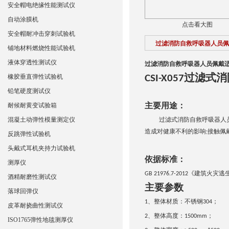
安全帽电绝缘性能测试仪
自动涂膜机
点击看大图
安全帽耐冲击穿刺试验机
过滤消防自救呼吸器人员佩
铺地材料燃烧性能试验机
液体穿透性测试仪
过滤消防自救呼吸器人员佩戴
过滤式消
橡胶垂直弹性试验机
CSI-X057
铅笔硬度测试仪
主要用途：
耐候耐黄变试验箱
混凝土动弹性模量测定仪
过滤式消防自救呼吸器人
造成对健康不利的影响
接触佩
;
反跳弹性试验机
头戴式耳机夹持力试验机
依据标准：
测厚仪
《建筑火灾逃生
GB 21976.7-2012
酒精耐磨性测试仪
主要参数
落球回弹仪
、整体材质：不锈钢
；
1
304
皮革耐挠曲性测试仪
、整体高度：
；
2
1500mm
ISO1765弹性地毯测厚仪