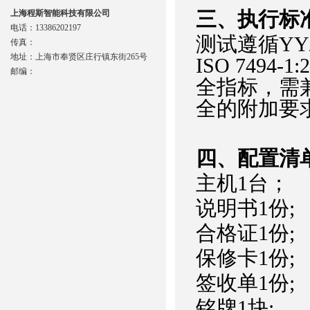
‌三、
执行
标
上海程斯智能科技有限公司
电话：13386202197
测试遵循YY/T
传真：
地址：上海市奉贤区庄行镇东街265号
ISO 749
邮编：
全指标‌，需兼
全的附加要求
四、配置清
主机1台；
说明书1份;
合格证1份;
保修卡1份;
签收单1份;
铭牌1块;