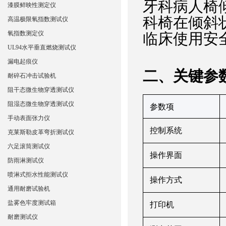
牙科病人椅
漆膜鲜映性测定仪
科椅在倾斜
高温极限氧指数测试仪
氧指数测定仪
临床使用安
UL94水平垂直燃烧测试仪
漏电起痕仪
‌二、关键
参
耐碎石冲击试验机
阻干态微生物穿透测试仪
阻湿态微生物穿透测试仪
‌参数项‌
手动表面张力仪
控制系统
克莱斯勒皮革弯折测试仪
六足滚筒测试仪
操作界面
防雨淋测试仪
喷淋式拒水性能测试仪
操作方式
通用耐磨试验机
盐雾色牢度测试箱
打印机
耐磨测试仪