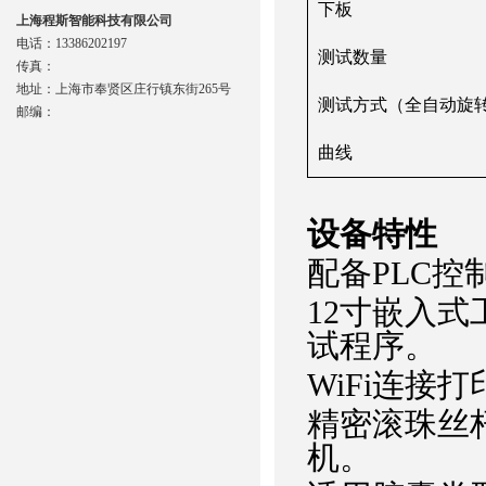
下板
上海程斯智能科技有限公司
电话：13386202197
测试数量
传真：
地址：上海市奉贤区庄行镇东街265号
测试方式（全自动旋
邮编：
曲线
设备
特性
‌配备PLC控
12
寸
嵌入式
试程序‌。
WiFi连接打
精密滚珠丝
机‌。