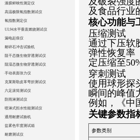
及破裂强度
漆膜鲜映性测定仪
及食品行业
高温极限氧指数测试仪
核心功能与
氧指数测定仪
UL94水平垂直燃烧测试仪
‌压缩测试‌
漏电起痕仪
通过下压软
耐碎石冲击试验机
弹性恢复率
阻干态微生物穿透测试仪
定压缩至50
阻湿态微生物穿透测试仪
‌穿刺测试‌
手动表面张力仪
使用球形探
克莱斯勒皮革弯折测试仪
瞬间的峰值力
六足滚筒测试仪
防雨淋测试仪
例如，《中国
喷淋式拒水性能测试仪
关键参数指
通用耐磨试验机
盐雾色牢度测试箱
‌参数类别‌
耐磨测试仪