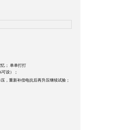
记忆；
单单打打
可设）；
%
降压，重新补偿电抗后再升压继续试验；