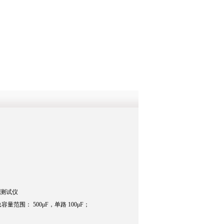
QQ
在线咨
性测试仪
围： 500μF，单路 100μF；