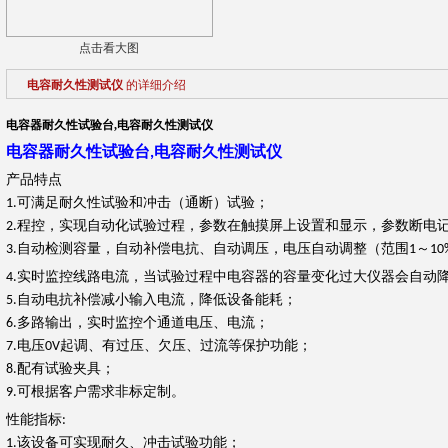
点击看大图
电容耐久性测试仪
的详细介绍
电容器耐久性试验台,
电容耐久性测试仪
电容器耐久性试验台
电容耐久性测试仪
,
产品特点
可满足耐久性试验和冲击（通断）试验；
1.
程控，实现自动化试验过程，参数在触摸屏上设置和显示，参数断电
2.
自动检测容量，自动补偿电抗、自动调压，电压自动调整（范围
～
3.
1
10
实时监控线路电流，当试验过程中电容器的容量变化过大仪器会自动
4.
自动电抗补偿减小输入电流，降低设备能耗；
5.
多路输出，实时监控个通道电压、电流；
6.
电压
起调、有过压、欠压、过流等保护功能；
7.
0V
配有试验夹具；
8.
可根据客户需求非标定制。
9.
性能指标
:
该设备可实现耐久、冲击试验功能；
1.