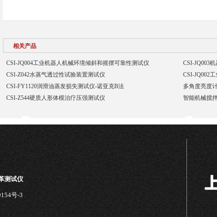
相关产品
CSI-JQ004工业机器人机械环境倾斜和摇摆可靠性测试仪
CSI-JQ0
CSI-Z042水蒸气透过性试验装置测试仪
CSI-JQ0
CSI-FY1120润滑油蒸发损失测试仪-诺亚克B法
多角度亮度计
CSI-Z544硬质人形体模治疗压强测试仪
智能机械搅拌
皮革测试仪
154号-3