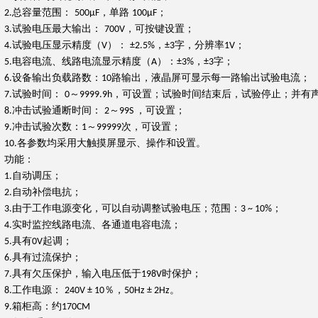
总容量范围：
，单路
；
2.
500μF
100μF
试验电压最大输出：
，可按键设置；
3.
700V
试验电压显示精度（
）：
，
字，分辨率
；
4.
V
±2.5%
±3
1V
电容电流、线路电流显示精度（
）：
，
字；
5.
A
±3%
±3
设备输出负载路数：
路输出，液晶屏可显示每一路输出试验电流；
6.
10
试验时间：
～
，可设置；试验时间结束后，试验停止；并有
7.
0
9999.9h
冲击试验通断时间：
～
，可设置；
8.
2
99S
冲击试验次数：
～
次，可设置；
9.
1
99999
各参数均采用大触摸屏显示、操作和设置。
10.
功能：
自动调压；
1.
自动补偿电抗；
2.
由于工作电源变化，可以自动调整试验电压；范围：
；
3.
3 ~ 10%
实时监控线路电流、各通道电容电流；
4.
具有
起调；
5.
0V
具有过流保护；
6.
具有欠压保护，输入电压低于
时保护；
7.
198V
工作电源：
％，
。
8.
240V ± 10
50Hz ± 2Hz
箱柜高：约
9.
170CM