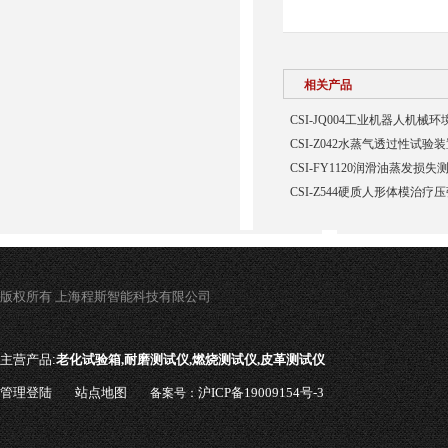
相关产品
CSI-JQ004工业机器人机
CSI-Z042水蒸气透过性试验
CSI-FY1120润滑油蒸发损
CSI-Z544硬质人形体模治疗
版权所有 上海程斯智能科技有限公司
主营产品:
老化试验箱,耐磨测试仪,燃烧测试仪,皮革测试仪
管理登陆
站点地图
沪ICP备19009154号-3
备案号：