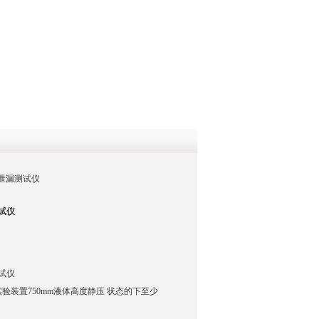
QQ
在线咨
压泄漏测试仪
试仪
试仪
装置750mm液体高度静压 状态的下至少