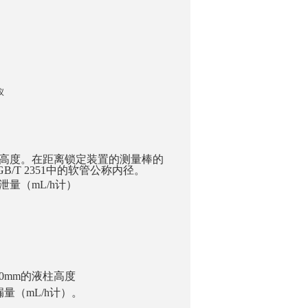
询
柱高度。在距离锁定装置的测量棒的
/T 2351中的软管公称内径。
泄量（mL/h计）
0mm的液柱高度
量（mL/h计）。