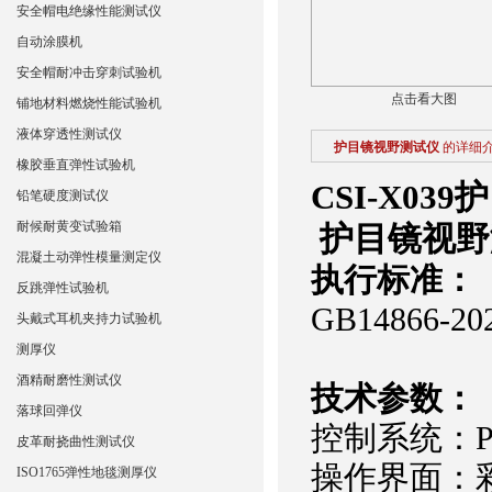
安全帽电绝缘性能测试仪
自动涂膜机
安全帽耐冲击穿刺试验机
点击看大图
铺地材料燃烧性能试验机
液体穿透性测试仪
护目镜视野测试仪
的详细
橡胶垂直弹性试验机
CSI-X039
护
铅笔硬度测试仪
耐候耐黄变试验箱
护目镜视野
混凝土动弹性模量测定仪
执行标准：
反跳弹性试验机
GB14866-2
头戴式耳机夹持力试验机
测厚仪
酒精耐磨性测试仪
技术参数：
落球回弹仪
控制系统：P
皮革耐挠曲性测试仪
操作界面：
ISO1765弹性地毯测厚仪