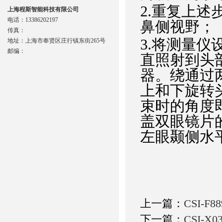
2
.
重复上述
上海程斯智能科技有限公司
电话：13386202197
鼻侧视野
；
传真：
3.
将测量仪设
地址：上海市奉贤区庄行镇东街265号
邮编：
直照射到头
器。绕通过
上和下旋转
束时的角度
盖双眼镜片
左眼颞侧水
上一篇：
CSI-
下一篇：
CSI-