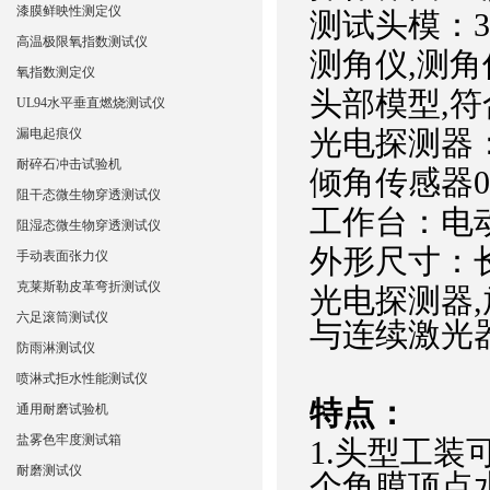
漆膜鲜映性测定仪
测试头模：
高温极限氧指数测试仪
测角仪,测角
氧指数测定仪
头部模型,符
UL94水平垂直燃烧测试仪
光电探测器：0
漏电起痕仪
耐碎石冲击试验机
倾角传感器
阻干态微生物穿透测试仪
工作台：电
阻湿态微生物穿透测试仪
外形尺寸：
手动表面张力仪
克莱斯勒皮革弯折测试仪
光电探测器
六足滚筒测试仪
与连续激光
防雨淋测试仪
喷淋式拒水性能测试仪
特点：
通用耐磨试验机
盐雾色牢度测试箱
1
.头型工装
耐磨测试仪
个角膜顶点