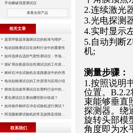
手动撕破强度测试仪
2.连续激光器
查看全部产品
3.光电探测
4.实时显示
相关文章
5.自动判断
面罩呼吸器泄漏测试仪的校准与维护技巧
电动划格测试仪在涂料行业中的重要性
机;
如何选择合适的气密性测试仪：市场指南
煤矿用自救器综合性测试仪的工作原理与功能解析
测量步骤
：
耐碎石冲击试验机在道路建设中的作用
1
.
按照说明书
电动划格测试仪的工作原理与应用介绍
熔体流动速率测试仪在塑料行业中的应用
位置。B.2
雾化测试仪主要由哪些部分组成？
束能够垂直
如何操作耐碎石冲击试验机进行测试？
探测器。绕
阿克隆耐磨试验机的常见故障及排除方法
旋转头部模
角度即为水
联系我们