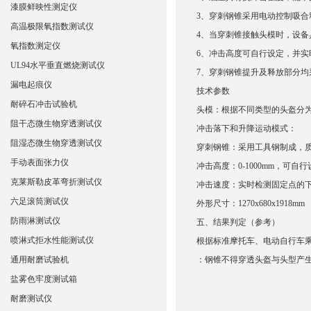
漆膜鲜映性测定仪
3、穿刺钢锥采用电动控制吸合
高温极限氧指数测试仪
4、当穿刺锥接触头模时，
设备
氧指数测定仪
6、冲击高度可自行设定，并
UL94水平垂直燃烧测试仪
7、穿刺钢锥提升及释放部分
漏电起痕仪
技术参数
耐碎石冲击试验机
头模：根据不同类型的头盔分
阻干态微生物穿透测试仪
冲击落下和升降运动模式：
阻湿态微生物穿透测试仪
穿刺钢锥：采用工具钢制成，质量3
手动表面张力仪
冲击高度：0-
1
000mm，可自
克莱斯勒皮革弯折测试仪
冲击速度：实时检测固定点的
六足滚筒测试仪
外形尺寸：1270x680x1918mm
防雨淋测试仪
五
、结果判定
（参考）
喷淋式拒水性能测试仪
根据
标准
摩托车、电动自行车
通用耐磨试验机
：
钢锥不得穿透头盔与头型产
盐雾色牢度测试箱
耐磨测试仪