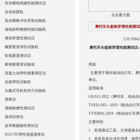
安全帽电绝缘性能测试仪
自动涂膜机
点击看大图
安全帽耐冲击穿刺试验机
摩托车头盔耐穿透性能测试
铺地材料燃烧性能试验机
液体穿透性测试仪
CSI-T
橡胶垂直弹性试验机
摩托车头盔耐穿透性能测试仪-
铅笔硬度测试仪
耐候耐黄变试验箱
用途
主要用于测试电动自行车、摩
混凝土动弹性模量测定仪
单位。
反跳弹性试验机
适用标准
头戴式耳机夹持力试验机
GB 811-2022《摩托车、电
测厚仪
T/SEIA 003—2019《电
酒精耐磨性测试仪
T/TXB001-2019《电动自行
落球回弹仪
主要
特性
皮革耐挠曲性测试仪
1、采用测试工装，方便更换
头
ISO1765弹性地毯测厚仪
2、底座具有抗冲击强度，能