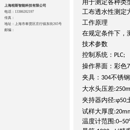
用于测定各种类
上海程斯智能科技有限公司
工布透水性测定
电话：13386202197
传真：
工作
原理
地址：上海市奉贤区庄行镇东街265号
邮编：
在规定条件下，
技术参数
控制系统：
PLC;
操作界面：彩色
7
夹具：
不锈钢
304
大水头压差
:250m
夹持器内径
:φ50
试样大厚度
:20m
温度计范围
:0~50°