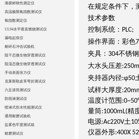
漆膜鲜映性测定仪
在规定条件下，
高温极限氧指数测试仪
技术参数
氧指数测定仪
控制系统：
PLC;
UL94水平垂直燃烧测试仪
漏电起痕仪
操作界面：彩色
7
耐碎石冲击试验机
夹具：
不锈钢
304
阻干态微生物穿透测试仪
阻湿态微生物穿透测试仪
大水头压差
:250m
手动表面张力仪
夹持器内径
:φ50
克莱斯勒皮革弯折测试仪
试样大厚度
:20m
六足滚筒测试仪
防雨淋测试仪
温度计范围
:0~50°
喷淋式拒水性能测试仪
量筒
精
:1000mL(
通用耐磨试验机
电源
土
:Ac220V
10
盐雾色牢度测试箱
仪器外形
:400X 5
耐磨测试仪