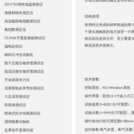
火花点燃试验以确定是否存在
ISO1765弹性地毯测厚仪
漆膜鲜映性测定仪
结构原理
:
高温极限氧指数测试仪
将用经过考虑的材料制成的两
氧指数测定仪
个接头接触面的地方放罟一片
UL94水平垂直燃烧测试仪
然后回拉使其分开。至少重复
3
棉花变黑并更换它。
漏电起痕仪
耐碎石冲击试验机
阻干态微生物穿透测试仪
阻湿态微生物穿透测试仪
技术参数
手动表面张力仪
:
控制系统：
系统
克莱斯勒皮革弯折测试仪
PLC+Windows
操作界面：彩色
寸嵌入式工
六足滚筒测试仪
12.1
试验速度
次
分
可预置
；
防雨淋测试仪
:0~60
/
(
)
试验次数
次
可预置
，
喷淋式拒水性能测试仪
:1~9999
(
)
撞针移动行程可调范围
通用耐磨试验机
0~80mm
监控参数
氧气浓度，氧气流量
盐雾色牢度测试箱
:
(