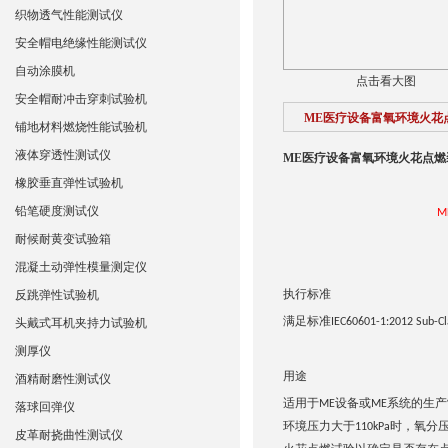
织物透气性能测试仪
安全帽电绝缘性能测试仪
自动涂膜机
点击看大图
安全帽耐冲击穿刺试验机
ME医疗设备富氧环境火花
铺地材料燃烧性能试验机
液体穿透性测试仪
ME医疗设备富氧环境火花点燃
橡胶垂直弹性试验机
铅笔硬度测试仪
M
耐候耐黄变试验箱
混凝土动弹性模量测定仪
执行标准
反跳弹性试验机
满足标准
头戴式耳机夹持力试验机
IEC60601-1:2012 Sub-Cl
测厚仪
用途
酒精耐磨性测试仪
适用于
设备或
系统的生产
ME
ME
落球回弹仪
环境压力大于
时，氧分
110kPa
皮革耐挠曲性测试仪