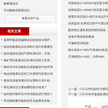
开路电压
电压显示精
耐磨测试仪
:0~100VDC:
短路电流
电流显示精
手动撕破强度测试仪
:0~100ADC;
报警灯状态指示
绿灯自动运行
:
查看全部产品
在线监控
在测试过程中可通过
:
配罟独立通风系统和照明系统
相关文章
设备外置电源负载箱
面罩呼吸器泄漏测试仪的校准与维护技巧
可编程直流电源
:
电动划格测试仪在涂料行业中的重要性
输出电压
可调
输出电流
:0~300V
;
如何选择合适的气密性测试仪：市场指南
可调电阴
Ω，功率
:0~200
3KW:
煤矿用自救器综合性测试仪的工作原理与功能解析
耐碎石冲击试验机在道路建设中的作用
电动划格测试仪的工作原理与应用介绍
熔体流动速率测试仪在塑料行业中的应用
雾化测试仪主要由哪些部分组成？
上一篇：
CSI-Z209Q扭转力测
如何操作耐碎石冲击试验机进行测试？
下一篇：
CSI-F846手套隔热测
阿克隆耐磨试验机的常见故障及排除方法
产品：