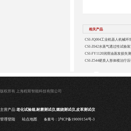
相关产品
CSI-JQ004工业机器人机
CSI-Z042水蒸气透过性试验
CSI-FY1120润滑油蒸发损
CSI-Z544硬质人形体模治疗
版权所有 上海程斯智能科技有限公司
主营产品:
老化试验箱,耐磨测试仪,燃烧测试仪,皮革测试仪
管理登陆
站点地图
沪ICP备19009154号-3
备案号：