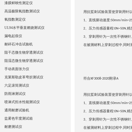
漆膜鲜映性测定仪
高温极限氧指数测试仪
用抗蜇刺试验装置使穿刺用针
氧指数测定仪
直线驱动速度
1、
:50mm/min~2
UL94水平垂直燃烧测试仪
压力传
感器量程
精
2、
:0N~50N,
漏电起痕仪
穿刺用针为一次性不锈钢针
3、
,
耐碎石冲击试验机
在被测材料上穿刺过程中
同时
,
阻干态微生物穿透测试仪
阻湿态微生物穿透测试仪
手动表面张力仪
克莱斯勒皮革弯折测试仪
符合
附录
XF3008-2020
A
六足滚筒测试仪
防雨淋测试仪
用抗蜇刺试验装置使穿刺用针
喷淋式拒水性能测试仪
直线驱动速度
1、
:50mm/min~2
通用耐磨试验机
压力传
感器量程
精
2、
:0N~50N,
盐雾色牢度测试箱
穿刺用针为一次性不锈钢针
3、
,
耐磨测试仪
在被测材料上穿刺过程中
同时
,